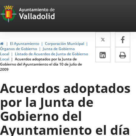
Portal
Jump to content
Web
del
Twitter
Enlace
Fa
Enl
Ayuntamiento
Home
El Ayuntamiento
Corporación Municipal
a
a
Órganos de Gobierno
Junta de Gobierno
de
Linkedin
Enlace
Pri
Local
Listado de Acuerdos de Junta de Gobierno
una
un
Local
Acuerdos adoptados por la Junta de
a
Valladolid
Gobierno del Ayuntamiento el día 10 de julio de
aplicació
apl
2009
una
externa.
ext
aplicaci
Acuerdos adoptados
externa.
por la Junta de
Gobierno del
Ayuntamiento el día