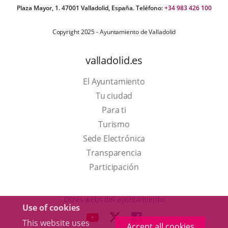
Plaza Mayor, 1. 47001 Valladolid, España. Teléfono:
+34 983 426 100
Copyright 2025 - Ayuntamiento de Valladolid
valladolid.es
El Ayuntamiento
Tu ciudad
Para ti
This
Turismo
link
Link
Sede Electrónica
will
to
Transparencia
open
external
Participación
in
application.
a
Otras webs del ayuntamiento
Use of cookies
pop-
aderSocial
LINK
LINK
LINK
This website uses
up
Accept all cookies