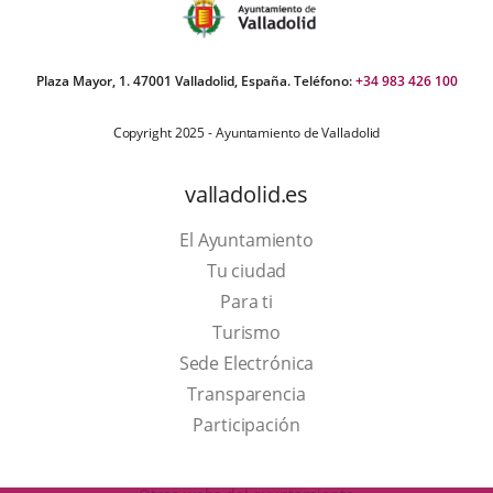
Plaza Mayor, 1. 47001 Valladolid, España. Teléfono:
+34 983 426 100
Copyright 2025 - Ayuntamiento de Valladolid
valladolid.es
El Ayuntamiento
Tu ciudad
Para ti
This
Turismo
link
Link
Sede Electrónica
will
to
Transparencia
open
external
Participación
in
application.
a