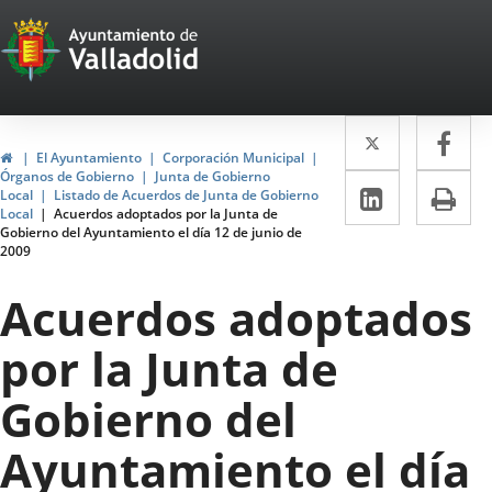
Portal
Jump to content
Web
del
Twitter
Enlace
Fa
Enl
Ayuntamiento
Home
El Ayuntamiento
Corporación Municipal
a
a
Órganos de Gobierno
Junta de Gobierno
de
Linkedin
Enlace
Pri
Local
Listado de Acuerdos de Junta de Gobierno
una
un
Local
Acuerdos adoptados por la Junta de
a
Valladolid
Gobierno del Ayuntamiento el día 12 de junio de
aplicació
apl
2009
una
externa.
ext
aplicaci
Acuerdos adoptados
externa.
por la Junta de
Gobierno del
Ayuntamiento el día