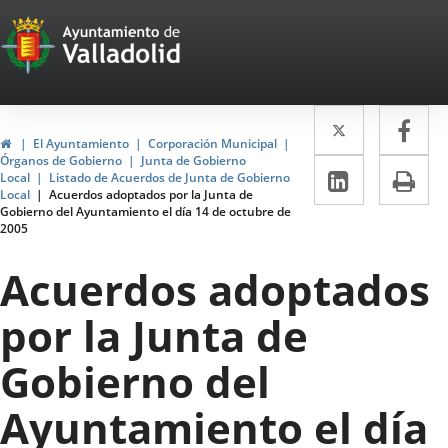
Portal
Jump to content
Web
del
Twitter
Enlace
Fa
Enl
Ayuntamiento
Home
El Ayuntamiento
Corporación Municipal
a
a
Órganos de Gobierno
Junta de Gobierno
de
Linkedin
Enlace
Pri
Local
Listado de Acuerdos de Junta de Gobierno
una
un
Local
Acuerdos adoptados por la Junta de
a
Valladolid
Gobierno del Ayuntamiento el día 14 de octubre de
aplicació
apl
2005
una
externa.
ext
aplicaci
Acuerdos adoptados
externa.
por la Junta de
Gobierno del
Ayuntamiento el día