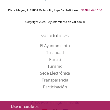
Plaza Mayor, 1. 47001 Valladolid, España. Teléfono:
+34 983 426 100
Copyright 2025 - Ayuntamiento de Valladolid
valladolid.es
El Ayuntamiento
Tu ciudad
Para ti
This
Turismo
link
Link
Sede Electrónica
will
to
Transparencia
open
external
Participación
in
application.
a
Otras webs del ayuntamiento
Use of cookies
pop-