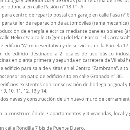
ntología y periodoncia y de obras para reforma de tres local
eriodoncia en calle Pasión nº 13 1º - A.
ara centro de reparto postal con garaje en calle Fasa nº 6 
 para taller de reparación de automóviles (rama mecánica) 
oducción de energía eléctrica mediante paneles solares (am
alle Helio c/v a calle Oxígeno) del Plan Parcial "El Carrascal"
edificio "A" representativo y de servicios, en la Parcela 17.1
n de edificio destinado a 2 locales de uso básico indus
ficinas en planta primera y segunda en carretera de Villabáñe
 edificio para sala de visitas en el Centro "Zambrana", sito 
ascensor en patio de edificio sito en calle Granada nº 30.
edificios existentes con conservación de bodega original y 
9, 10, 11, 12, 13 y 14.
 dos naves y construcción de un nuevo muro de cerramiento 
ra la construcción de 7 apartamentos y 4 viviendas, local y
en calle Rondilla 7 bis de Puente Duero.