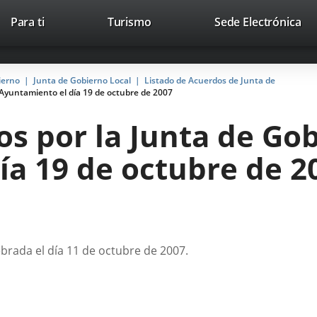
This
Li
Para ti
Turismo
Sede Electrónica
Accesibilidad
Trabaja con nosotros
Contac
link
to
will
ext
open
app
ierno
Junta de Gobierno Local
Listado de Acuerdos de Junta de
in
 Ayuntamiento el día 19 de octubre de 2007
a
pop-
s por la Junta de Gob
up
window.
ía 19 de octubre de 2
ebrada el día 11 de octubre de 2007.