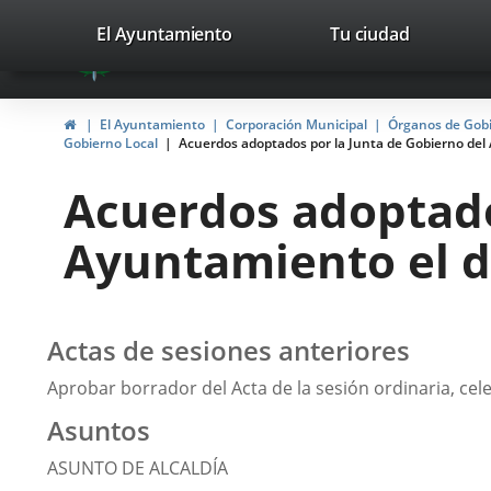
Portal
Jump to content
valladolid.es
El Ayuntamiento
Tu ciudad
avaTop
Web
del
Home
El Ayuntamiento
Corporación Municipal
Órganos de Gob
Ayuntamiento
Gobierno Local
Acuerdos adoptados por la Junta de Gobierno del
de
Acuerdos adoptado
Valladolid
Ayuntamiento el d
Actas de sesiones anteriores
Aprobar borrador del Acta de la sesión ordinaria, cel
Asuntos
ASUNTO DE ALCALDÍA