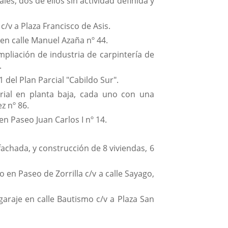
es, dos de ellos sin actividad definida y
c/v a Plaza Francisco de Asis.
en calle Manuel Azaña nº 44.
pliación de industria de carpintería de
.
 del Plan Parcial "Cabildo Sur".
trial en planta baja, cada uno con una
z nº 86.
en Paseo Juan Carlos I nº 14.
fachada, y construcción de 8 viviendas, 6
en Paseo de Zorrilla c/v a calle Sayago,
 garaje en calle Bautismo c/v a Plaza San