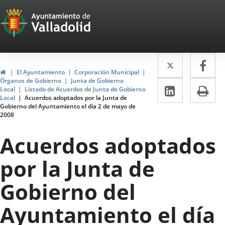
Portal
Jump to content
Web
del
Twitter
Enlace
Fa
Enl
Ayuntamiento
Home
El Ayuntamiento
Corporación Municipal
a
a
Órganos de Gobierno
Junta de Gobierno
de
Linkedin
Enlace
Pri
Local
Listado de Acuerdos de Junta de Gobierno
una
un
Local
Acuerdos adoptados por la Junta de
a
Valladolid
Gobierno del Ayuntamiento el día 2 de mayo de
aplicació
apl
2008
una
externa.
ext
aplicaci
Acuerdos adoptados
externa.
por la Junta de
Gobierno del
Ayuntamiento el día