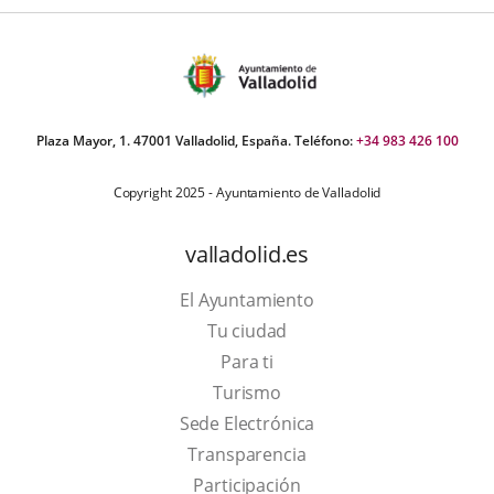
Plaza Mayor, 1. 47001 Valladolid, España. Teléfono:
+34 983 426 100
Copyright 2025 - Ayuntamiento de Valladolid
valladolid.es
El Ayuntamiento
Tu ciudad
Para ti
This
Turismo
link
Link
Sede Electrónica
will
to
Transparencia
open
external
Participación