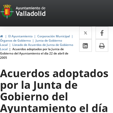
Portal
Jump to content
Web
del
Twitter
Enlace
Fa
Enl
Ayuntamiento
Home
El Ayuntamiento
Corporación Municipal
a
a
Órganos de Gobierno
Junta de Gobierno
de
Linkedin
Enlace
Pri
Local
Listado de Acuerdos de Junta de Gobierno
una
un
Local
Acuerdos adoptados por la Junta de
a
Valladolid
Gobierno del Ayuntamiento el día 22 de abril de
aplicació
apl
2005
una
externa.
ext
aplicaci
Acuerdos adoptados
externa.
por la Junta de
Gobierno del
Ayuntamiento el día