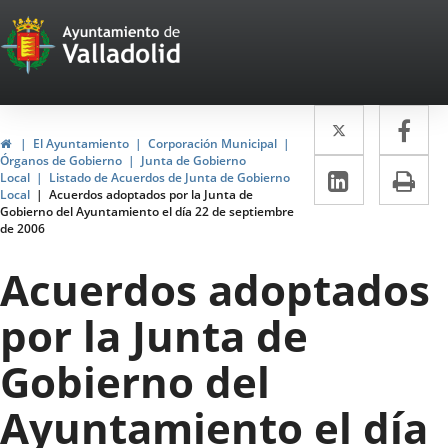
Portal
Jump to content
Web
del
Twitter
Enlace
Fa
Enl
Ayuntamiento
Home
El Ayuntamiento
Corporación Municipal
a
a
Órganos de Gobierno
Junta de Gobierno
de
Linkedin
Enlace
Pri
Local
Listado de Acuerdos de Junta de Gobierno
una
un
Local
Acuerdos adoptados por la Junta de
a
Valladolid
Gobierno del Ayuntamiento el día 22 de septiembre
aplicació
apl
de 2006
una
externa.
ext
aplicaci
Acuerdos adoptados
externa.
por la Junta de
Gobierno del
Ayuntamiento el día