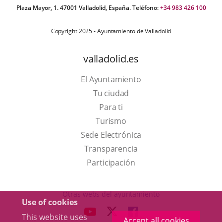
Plaza Mayor, 1. 47001 Valladolid, España. Teléfono:
+34 983 426 100
Copyright 2025 - Ayuntamiento de Valladolid
valladolid.es
El Ayuntamiento
Tu ciudad
Para ti
This
Turismo
link
Link
Sede Electrónica
will
to
Transparencia
open
external
Participación
in
application.
a
Otras webs del ayuntamiento
Use of cookies
pop-
aderSocial
LINK
LINK
LINK
This website uses
up
Accept all cookies