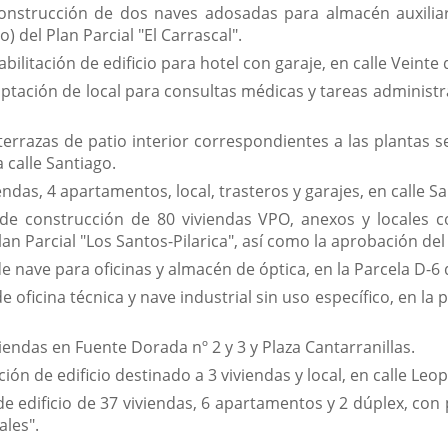
construcción de dos naves adosadas para almacén auxilia
o) del Plan Parcial "El Carrascal".
litación de edificio para hotel con garaje, en calle Veinte d
ptación de local para consultas médicas y tareas administra
errazas de patio interior correspondientes a las plantas s
a calle Santiago.
das, 4 apartamentos, local, trasteros y garajes, en calle San
 de construcción de 80 viviendas VPO, anexos y locales c
lan Parcial "Los Santos-Pilarica", así como la aprobación de
 nave para oficinas y almacén de óptica, en la Parcela D-6 de
oficina técnica y nave industrial sin uso específico, en la pa
endas en Fuente Dorada nº 2 y 3 y Plaza Cantarranillas.
ón de edificio destinado a 3 viviendas y local, en calle Leo
e edificio de 37 viviendas, 6 apartamentos y 2 dúplex, con 
ales".