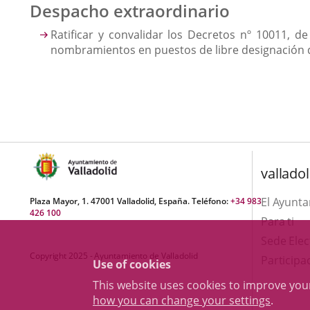
Despacho extraordinario
Ratificar y convalidar los Decretos nº 10011, 
nombramientos en puestos de libre designación de
valladol
El Ayunt
Plaza Mayor, 1. 47001 Valladolid, España. Teléfono:
+34 983
426 100
Para ti
Sede Elec
Copyright 2025 - Ayuntamiento de Valladolid
Participa
Use of cookies
This website uses cookies to improve yo
how you can change your settings
.