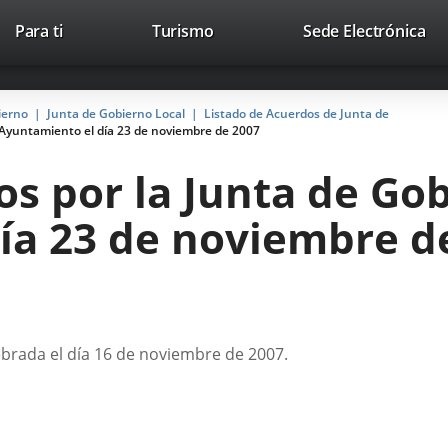
This
Li
Para ti
Turismo
Sede Electrónica
Accesibilidad
Trabaja con nosotros
Contac
link
to
will
ext
open
app
ierno
Junta de Gobierno Local
Listado de Acuerdos de Junta de
in
 Ayuntamiento el día 23 de noviembre de 2007
a
pop-
s por la Junta de Gob
up
window.
ía 23 de noviembre d
ebrada el día 16 de noviembre de 2007.