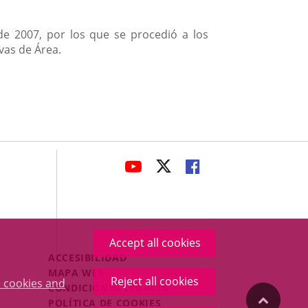
de 2007, por los que se procedió a los
vas de Área.
avaHeaderSocial
LINK
LINK
LINK
TO
TO
TO
EXTERNAL
EXTERNAL
EXTERNAL
APPLICATION.
APPLICATION.
APPLICATION.
Accept all cookies
Menú
ACCESIBILIDAD
Legal
MAPA WEB
Reject all cookies
 cookies and
Footer
CONDICIONES LEGALES
"Back
POLÍTICA DE COOKIES