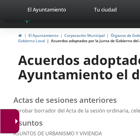
Portal
Jump to content
valladolid.es
El Ayuntamiento
Tu ciudad
avaTop
Web
del
Home
El Ayuntamiento
Corporación Municipal
Órganos de Gob
Ayuntamiento
Gobierno Local
Acuerdos adoptados por la Junta de Gobierno del
de
Acuerdos adoptado
Valladolid
Ayuntamiento el d
Actas de sesiones anteriores
Aprobar borrador del Acta de la sesión ordinaria, cel
Asuntos
ASUNTOS DE URBANISMO Y VIVIENDA