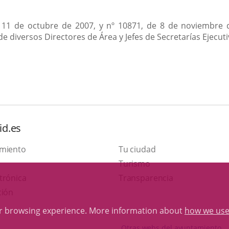
de 11 de octubre de 2007, y nº 10871, de 8 de noviembre 
 diversos Directores de Área y Jefes de Secretarías Ejecuti
id.es
amiento
Tu ciudad
This
Turismo
Link
link
trónica
Transparencia
to
will
ción
external
open
ur browsing experience. More information about
how we use
application.
in
Otras webs del ayuntamiento