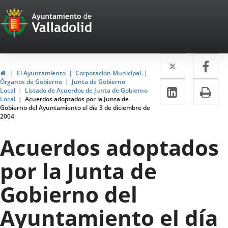
Portal
Jump to content
Web
del
Twitter
Enlace
Fa
Enl
Ayuntamiento
Home
El Ayuntamiento
Corporación Municipal
a
a
Órganos de Gobierno
Junta de Gobierno
de
Linkedin
Enlace
Pri
Local
Listado de Acuerdos de Junta de Gobierno
una
un
Local
Acuerdos adoptados por la Junta de
a
Valladolid
Gobierno del Ayuntamiento el día 3 de diciembre de
aplicació
apl
2004
una
externa.
ext
aplicaci
Acuerdos adoptados
externa.
por la Junta de
Gobierno del
Ayuntamiento el día