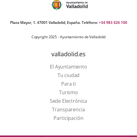
Plaza Mayor, 1. 47001 Valladolid, España. Teléfono:
+34 983 426 100
Copyright 2025 - Ayuntamiento de Valladolid
valladolid.es
El Ayuntamiento
Tu ciudad
Para ti
This
Turismo
link
Link
Sede Electrónica
will
to
Transparencia
open
external
Participación
in
application.
a