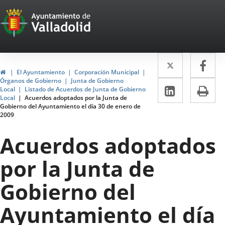
Portal
Jump to content
Web
del
Twitter
Enlace
Fa
Enl
Ayuntamiento
Home
El Ayuntamiento
Corporación Municipal
a
a
Órganos de Gobierno
Junta de Gobierno
de
Linkedin
Enlace
Pri
Local
Listado de Acuerdos de Junta de Gobierno
una
un
Local
Acuerdos adoptados por la Junta de
a
Valladolid
Gobierno del Ayuntamiento el día 30 de enero de
aplicació
apl
2009
una
externa.
ext
aplicaci
Acuerdos adoptados
externa.
por la Junta de
Gobierno del
Ayuntamiento el día