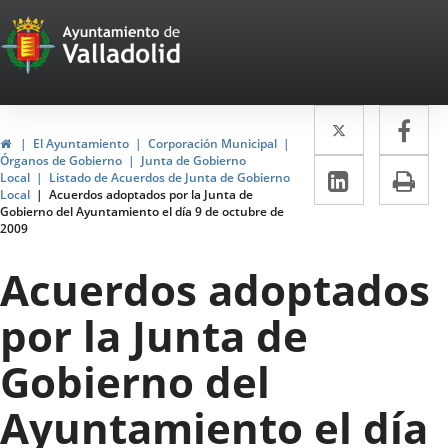
Portal
Jump to content
Web
del
Twitter
Enlace
Fa
Enl
Ayuntamiento
Home
El Ayuntamiento
Corporación Municipal
a
a
Órganos de Gobierno
Junta de Gobierno
de
Linkedin
Enlace
Pri
Local
Listado de Acuerdos de Junta de Gobierno
una
un
Local
Acuerdos adoptados por la Junta de
a
Valladolid
Gobierno del Ayuntamiento el día 9 de octubre de
aplicació
apl
2009
una
externa.
ext
aplicaci
Acuerdos adoptados
externa.
por la Junta de
Gobierno del
Ayuntamiento el día