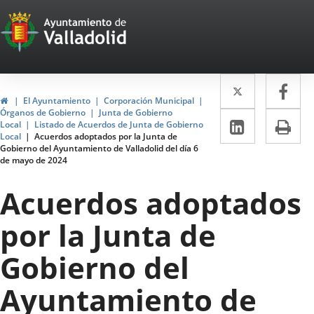
Portal
Jump to content
Web
del
Twitter
Enlace
Fa
Enl
Ayuntamiento
Home
El Ayuntamiento
Corporación Municipal
a
a
Órganos de Gobierno
Junta de Gobierno
de
Linkedin
Enlace
Pri
Local
Listado de Acuerdos de Junta de Gobierno
una
un
Local
Acuerdos adoptados por la Junta de
a
Valladolid
Gobierno del Ayuntamiento de Valladolid del día 6
aplicació
apl
de mayo de 2024
una
externa.
ext
aplicaci
Acuerdos adoptados
externa.
por la Junta de
Gobierno del
Ayuntamiento de