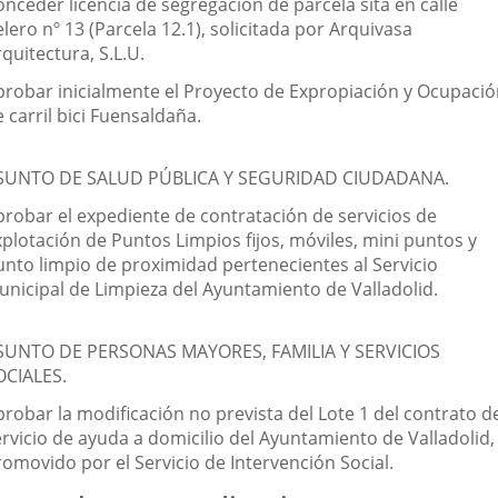
nceder licencia de segregación de parcela sita en calle
lero nº 13 (Parcela 12.1), solicitada por Arquivasa
quitectura, S.L.U.
probar inicialmente el Proyecto de Expropiación y Ocupaci
 carril bici Fuensaldaña.
SUNTO DE SALUD PÚBLICA Y SEGURIDAD CIUDADANA.
probar el expediente de contratación de servicios de
xplotación de Puntos Limpios fijos, móviles, mini puntos y
unto limpio de proximidad pertenecientes al Servicio
unicipal de Limpieza del Ayuntamiento de Valladolid.
SUNTO DE PERSONAS MAYORES, FAMILIA Y SERVICIOS
OCIALES.
robar la modificación no prevista del Lote 1 del contrato d
ervicio de ayuda a domicilio del Ayuntamiento de Valladolid,
romovido por el Servicio de Intervención Social.