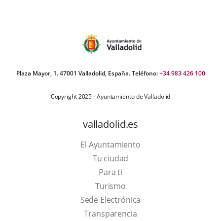
Plaza Mayor, 1. 47001 Valladolid, España. Teléfono:
+34 983 426 100
Copyright 2025 - Ayuntamiento de Valladolid
valladolid.es
El Ayuntamiento
Tu ciudad
Para ti
This
Turismo
link
Link
Sede Electrónica
will
to
Transparencia