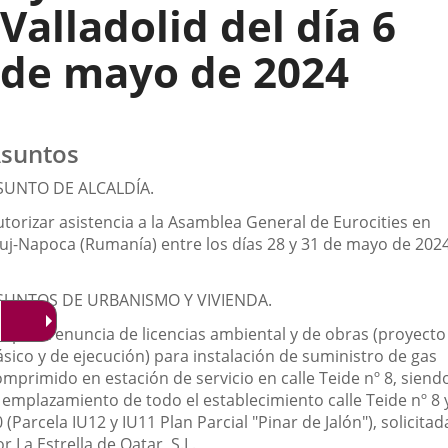
Valladolid del día 6
de mayo de 2024
suntos
SUNTO DE ALCALDÍA.
utorizar asistencia a la Asamblea General de Eurocities en
luj-Napoca (Rumanía) entre los días 28 y 31 de mayo de 2024
SUNTOS DE URBANISMO Y VIVIENDA.
ceptar renuncia de licencias ambiental y de obras (proyecto
ásico y de ejecución) para instalación de suministro de gas
omprimido en estación de servicio en calle Teide nº 8, siend
l emplazamiento de todo el establecimiento calle Teide nº 8 
 (Parcela IU12 y IU11 Plan Parcial "Pinar de Jalón"), solicitad
r La Estrella de Qatar, S.L.