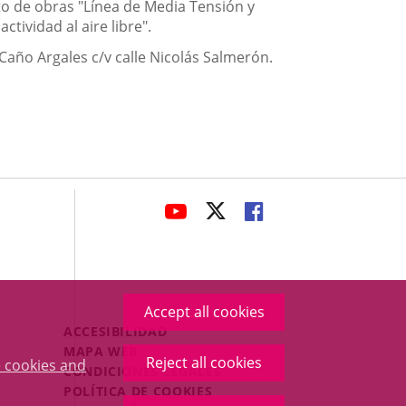
to de obras "Línea de Media Tensión y
tividad al aire libre".
 Caño Argales c/v calle Nicolás Salmerón.
avaHeaderSocial
LINK
LINK
LINK
TO
TO
TO
EXTERNAL
EXTERNAL
EXTERNAL
APPLICATION.
APPLICATION.
APPLICATION.
Accept all cookies
Menú
ACCESIBILIDAD
Legal
MAPA WEB
Reject all cookies
 cookies and
Footer
CONDICIONES LEGALES
POLÍTICA DE COOKIES