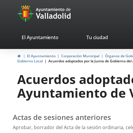
Portal
Jump to content
avaTop
Web
del
Ayuntamiento
valladolid.es
El Ayuntamiento
Tu ciudad
de
Home
El Ayuntamiento
Corporación Municipal
Órganos de Gob
Valladolid
Gobierno Local
Acuerdos adoptados por la Junta de Gobierno del 
Acuerdos adoptado
Ayuntamiento de Va
Actas de sesiones anteriores
Aprobar, borrador del Acta de la sesión ordinaria, ce