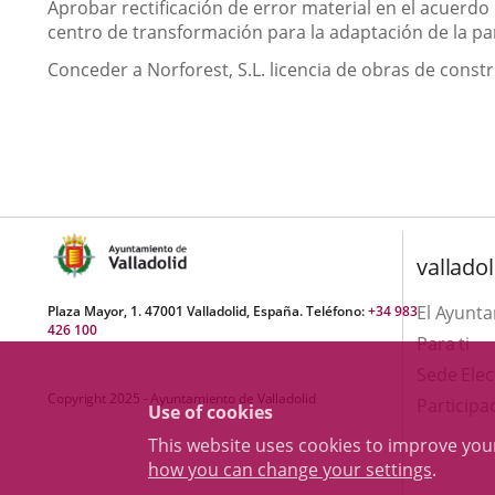
Aprobar rectificación de error material en el acuerdo
centro de transformación para la adaptación de la parc
Conceder a Norforest, S.L. licencia de obras de constru
valladol
El Ayunt
Plaza Mayor, 1. 47001 Valladolid, España. Teléfono:
+34 983
426 100
Para ti
Sede Elec
Copyright 2025 - Ayuntamiento de Valladolid
Participa
Use of cookies
This website uses cookies to improve yo
how you can change your settings
.