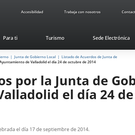
Accesibilidad
Trabaja con nosotros
Contac
This
Li
Para ti
Turismo
Sede Electrónica
link
to
will
ex
ierno
Junta de Gobierno Local
Listado de Acuerdos de Junta de
open
ap
Ayuntamiento de Valladolid el día 24 de octubre de 2014
in
a
s por la Junta de Gob
pop-
up
lladolid el día 24 de
window.
lebrada el día 17 de septiembre de 2014.