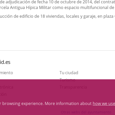
 de adjudicación de fecha 10 de octubre de 2014, del contra
ela Antigua Hípica Militar como espacio multifuncional de ac
cción de edificio de 18 viviendas, locales y garaje, en plaza
id.es
amiento
Tu ciudad
This
Turismo
Link
link
trónica
Transparencia
to
will
ción
external
open
ur browsing experience. More information about
how we use
application.
in
Otras webs del ayuntamiento