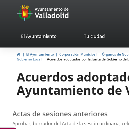
Portal
Jump to content
avaTop
Web
del
Ayuntamiento
valladolid.es
El Ayuntamiento
Tu ciudad
de
Home
El Ayuntamiento
Corporación Municipal
Órganos de Gob
Valladolid
Gobierno Local
Acuerdos adoptados por la Junta de Gobierno del 
Acuerdos adoptado
Ayuntamiento de Va
Actas de sesiones anteriores
Aprobar, borrador del Acta de la sesión ordinaria, cel