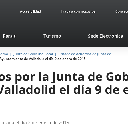
Accesibilidad
Trabaja con nosotros
Contac
This
Li
Para ti
Turismo
Sede Electrónica
link
to
will
ex
ierno
Junta de Gobierno Local
Listado de Acuerdos de Junta de
open
ap
Ayuntamiento de Valladolid el día 9 de enero de 2015
in
a
s por la Junta de Gob
pop-
up
lladolid el día 9 de 
window.
ebrada el día 2 de enero de 2015.