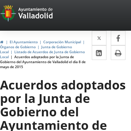
Portal
Jump to content
Web
del
Twitter
Enlace
Fa
Enl
Ayuntamiento
Home
El Ayuntamiento
Corporación Municipal
a
a
Órganos de Gobierno
Junta de Gobierno
de
Linkedin
Enlace
Pri
Local
Listado de Acuerdos de Junta de Gobierno
una
un
Local
Acuerdos adoptados por la Junta de
a
Valladolid
Gobierno del Ayuntamiento de Valladolid el día 8 de
aplicació
apl
mayo de 2015
una
externa.
ext
aplicaci
Acuerdos adoptados
externa.
por la Junta de
Gobierno del
Ayuntamiento de