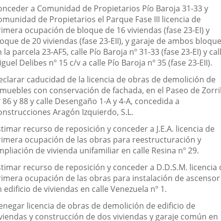
onceder a Comunidad de Propietarios Pío Baroja 31-33 y
omunidad de Propietarios el Parque Fase III licencia de
rimera ocupación de bloque de 16 viviendas (fase 23-EI) y
oque de 20 viviendas (fase 23-EII), y garaje de ambos bloque
 la parcela 23-AF5, calle Pío Baroja nº 31-33 (fase 23-EI) y cal
guel Delibes nº 15 c/v a calle Pío Baroja nº 35 (fase 23-EII).
eclarar caducidad de la licencia de obras de demolición de
nmuebles con conservación de fachada, en el Paseo de Zorril
 86 y 88 y calle Desengaño 1-A y 4-A, concedida a
onstrucciones Aragón Izquierdo, S.L.
timar recurso de reposición y conceder a J.E.A. licencia de
rimera ocupación de las obras para reestructuración y
pliación de vivienda unifamiliar en calle Resina nº 29.
stimar recurso de reposición y conceder a D.D.S.M. licencia 
rimera ocupación de las obras para instalación de ascensor
 edificio de viviendas en calle Venezuela nº 1.
enegar licencia de obras de demolición de edificio de
iviendas y construcción de dos viviendas y garaje común en