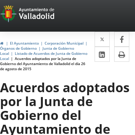
Portal
Jump to content
Web
del
Twitter
Enlace
Fa
Enl
Ayuntamiento
Home
El Ayuntamiento
Corporación Municipal
a
a
Órganos de Gobierno
Junta de Gobierno
de
Linkedin
Enlace
Pri
Local
Listado de Acuerdos de Junta de Gobierno
una
un
Local
Acuerdos adoptados por la Junta de
a
Valladolid
Gobierno del Ayuntamiento de Valladolid el día 26
aplicació
apl
de agosto de 2015
una
externa.
ext
aplicaci
Acuerdos adoptados
externa.
por la Junta de
Gobierno del
Ayuntamiento de