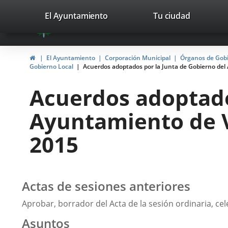
Portal
Jump to content
valladolid.es
El Ayuntamiento
Tu ciudad
avaTop
Web
del
Home
El Ayuntamiento
Corporación Municipal
Órganos de Gob
Ayuntamiento
Gobierno Local
Acuerdos adoptados por la Junta de Gobierno del 
de
Acuerdos adoptado
Valladolid
Ayuntamiento de Va
2015
Actas de sesiones anteriores
Aprobar, borrador del Acta de la sesión ordinaria, ce
Asuntos