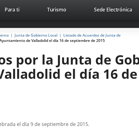
This
Li
Para ti
Turismo
Sede Electrónica
Accesibilidad
Trabaja con nosotros
Contac
link
to
will
ext
open
app
ierno
Junta de Gobierno Local
Listado de Acuerdos de Junta de
in
Ayuntamiento de Valladolid el día 16 de septiembre de 2015
a
pop-
s por la Junta de Gob
up
window.
lladolid el día 16 d
lebrada el día 9 de septiembre de 2015.