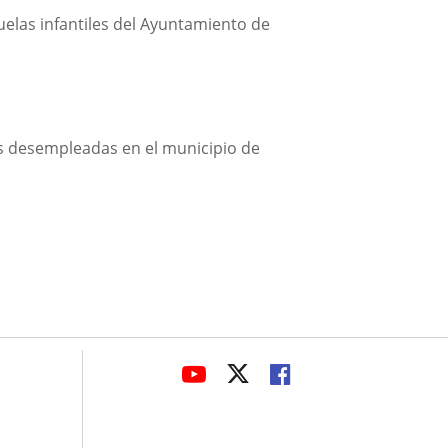
uelas infantiles del Ayuntamiento de
s desempleadas en el municipio de
avaHeaderSocial
LINK
LINK
LINK
TO
TO
TO
EXTERNAL
EXTERNAL
EXTERNAL