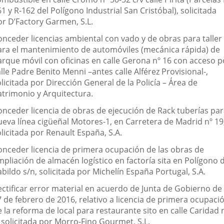
1 y R-162 del Polígono Industrial San Cristóbal), solicitada
or D’Factory Garmen, S.L.
onceder licencias ambiental con vado y de obras para taller
ara el mantenimiento de automóviles (mecánica rápida) de
arque móvil con oficinas en calle Gerona nº 16 con acceso p
lle Padre Benito Menni –antes calle Alférez Provisional-,
licitada por Dirección General de la Policía – Área de
atrimonio y Arquitectura.
onceder licencia de obras de ejecución de Rack tuberías pa
ueva línea cigüeñal Motores-1, en Carretera de Madrid nº 19
licitada por Renault España, S.A.
onceder licencia de primera ocupación de las obras de
pliación de almacén logístico en factoría sita en Polígono 
bildo s/n, solicitada por Michelín España Portugal, S.A.
ectificar error material en acuerdo de Junta de Gobierno de
7 de febrero de 2016, relativo a licencia de primera ocupaci
 la reforma de local para restaurante sito en calle Caridad 
 solicitada por Morro-Fino Gourmet, S.L.