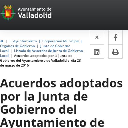
Portal
Jump to content
Web
del
Twitter
Enlace
Fa
Enl
Ayuntamiento
Home
El Ayuntamiento
Corporación Municipal
a
a
Órganos de Gobierno
Junta de Gobierno
de
Linkedin
Enlace
Pri
Local
Listado de Acuerdos de Junta de Gobierno
una
un
Local
Acuerdos adoptados por la Junta de
a
Valladolid
Gobierno del Ayuntamiento de Valladolid el día 23
aplicació
apl
de marzo de 2016
una
externa.
ext
aplicaci
Acuerdos adoptados
externa.
por la Junta de
Gobierno del
Ayuntamiento de