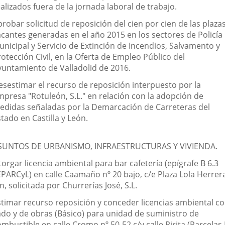
alizados fuera de la jornada laboral de trabajo.
robar solicitud de reposición del cien por cien de las plaza
acantes generadas en el año 2015 en los sectores de Policía
unicipal y Servicio de Extinción de Incendios, Salvamento y
otección Civil, en la Oferta de Empleo Público del
yuntamiento de Valladolid de 2016.
esestimar el recurso de reposición interpuesto por la
mpresa "Rotuleón, S.L." en relación con la adopción de
edidas señaladas por la Demarcación de Carreteras del
tado en Castilla y León.
SUNTOS DE URBANISMO, INFRAESTRUCTURAS Y VIVIENDA.
orgar licencia ambiental para bar cafetería (epígrafe B 6.3
EPARCyL) en calle Caamaño nº 20 bajo, c/e Plaza Lola Herrer
n, solicitada por Churrerías José, S.L.
stimar recurso reposición y conceder licencias ambiental c
ado y de obras (Básico) para unidad de suministro de
mbustible en calle Cromo nº 50-52 c/v calle Pirita (Parcelas 