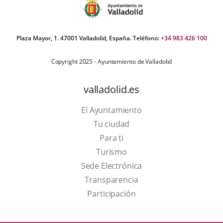
Plaza Mayor, 1. 47001 Valladolid, España. Teléfono:
+34 983 426 100
Copyright 2025 - Ayuntamiento de Valladolid
valladolid.es
El Ayuntamiento
Tu ciudad
Para ti
This
Turismo
link
Link
Sede Electrónica
will
to
Transparencia
open
external
Participación
in
application.
a