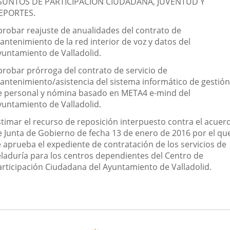
SUNTOS DE PARTICIPACIÓN CIUDADANA, JUVENTUD Y
EPORTES.
probar reajuste de anualidades del contrato de
antenimiento de la red interior de voz y datos del
yuntamiento de Valladolid.
probar prórroga del contrato de servicio de
antenimiento/asistencia del sistema informático de gestión
e personal y nómina basado en META4 e-mind del
yuntamiento de Valladolid.
stimar el recurso de reposición interpuesto contra el acuer
e Junta de Gobierno de fecha 13 de enero de 2016 por el qu
e aprueba el expediente de contratación de los servicios de
eladuría para los centros dependientes del Centro de
articipación Ciudadana del Ayuntamiento de Valladolid.