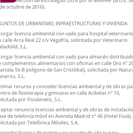
ara la selección de estrategias DUSI por el MINHAP (B.O.E. d
 de octubre de 2016).
SUNTOS DE URBANISMO, INFRAESTRUCTURAS Y VIVIENDA.
torgar licencia ambiental con vado para hospital veterinari
 calle Arca Real 22 c/v Vegafría, solicitada por Veterinario
lladolid, S.L.
torgar licencia ambiental con vado para almacén distribuid
e complementos alimentarios con oficinas en calle Oro nº 2
arcela 56-B polígono de San Cristóbal), solicitada por Natur
nerics, S.L.
stimar recurso y conceder licencias ambiental y de obras pa
ntro de fisioterapia y gimnasio en calle Acibelas nº 10,
licitada por Fisiokinetic, S.L.
ceptar renuncia licencias ambiental y de obras de instalació
ase de telefonía móvil en Avenida Madrid nº 46 (Hotel Foxá),
licitada por Telefónica Móviles, S.A.
onceder licencia de primera ocupación de obras para