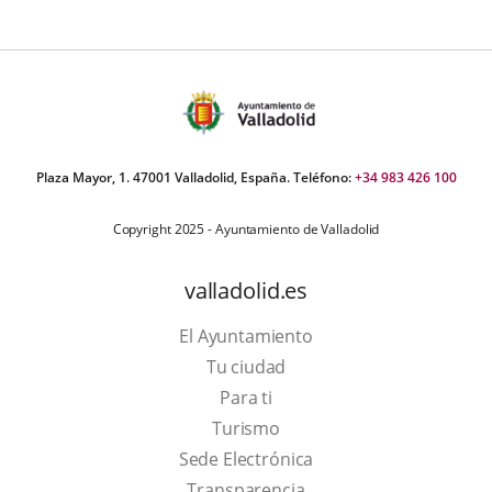
Plaza Mayor, 1. 47001 Valladolid, España. Teléfono:
+34 983 426 100
Copyright 2025 - Ayuntamiento de Valladolid
valladolid.es
El Ayuntamiento
Tu ciudad
Para ti
This
Turismo
link
Link
Sede Electrónica
will
to
Transparencia