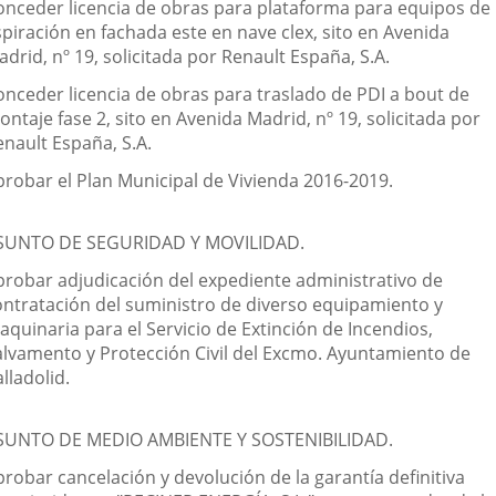
onceder licencia de obras para plataforma para equipos de
spiración en fachada este en nave clex, sito en Avenida
drid, nº 19, solicitada por Renault España, S.A.
onceder licencia de obras para traslado de PDI a bout de
ntaje fase 2, sito en Avenida Madrid, nº 19, solicitada por
enault España, S.A.
probar el Plan Municipal de Vivienda 2016-2019.
SUNTO DE SEGURIDAD Y MOVILIDAD.
probar adjudicación del expediente administrativo de
ontratación del suministro de diverso equipamiento y
aquinaria para el Servicio de Extinción de Incendios,
alvamento y Protección Civil del Excmo. Ayuntamiento de
lladolid.
SUNTO DE MEDIO AMBIENTE Y SOSTENIBILIDAD.
robar cancelación y devolución de la garantía definitiva