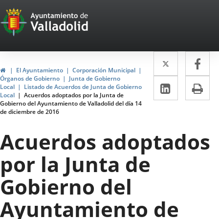
Portal
Jump to content
Web
del
Twitter
Enlace
Fa
Enl
Ayuntamiento
Home
El Ayuntamiento
Corporación Municipal
a
a
Órganos de Gobierno
Junta de Gobierno
de
Linkedin
Enlace
Pri
Local
Listado de Acuerdos de Junta de Gobierno
una
un
Local
Acuerdos adoptados por la Junta de
a
Valladolid
Gobierno del Ayuntamiento de Valladolid del día 14
aplicació
apl
de diciembre de 2016
una
externa.
ext
aplicaci
Acuerdos adoptados
externa.
por la Junta de
Gobierno del
Ayuntamiento de