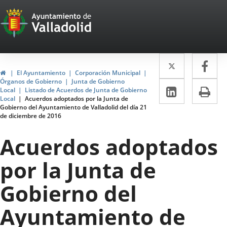
Portal
Jump to content
Web
del
Twitter
Enlace
Fa
Enl
Ayuntamiento
Home
El Ayuntamiento
Corporación Municipal
a
a
Órganos de Gobierno
Junta de Gobierno
de
Linkedin
Enlace
Pri
Local
Listado de Acuerdos de Junta de Gobierno
una
un
Local
Acuerdos adoptados por la Junta de
a
Valladolid
Gobierno del Ayuntamiento de Valladolid del día 21
aplicació
apl
de diciembre de 2016
una
externa.
ext
aplicaci
Acuerdos adoptados
externa.
por la Junta de
Gobierno del
Ayuntamiento de