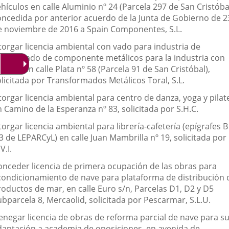
hículos en calle Aluminio nº 24 (Parcela 297 de San Cristóbal
oncedida por anterior acuerdo de la Junta de Gobierno de 2
e noviembre de 2016 a Spain Componentes, S.L.
torgar licencia ambiental con vado para industria de
onformado de componente metálicos para la industria con
icinas en calle Plata nº 58 (Parcela 91 de San Cristóbal),
olicitada por Transformados Metálicos Toral, S.L.
torgar licencia ambiental para centro de danza, yoga y pilat
 Camino de la Esperanza nº 83, solicitada por S.H.C.
orgar licencia ambiental para librería-cafetería (epígrafes B
3 de LEPARCyL) en calle Juan Mambrilla nº 19, solicitada por
V.I.
onceder licencia de primera ocupación de las obras para
condicionamiento de nave para plataforma de distribución 
roductos de mar, en calle Euro s/n, Parcelas D1, D2 y D5
bparcela 8, Mercaolid, solicitada por Pescarmar, S.L.U.
enegar licencia de obras de reforma parcial de nave para s
daptación a academia de oposiciones, en avenida de