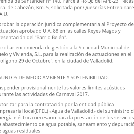
venida de Santander nº 140, Parcela FR-QE del APE-23 "Nicas
tra. de Cabezón, Km. 5, solicitada por Queserías Entrepinare
A.U.
probar la operación jurídica complementaria al Proyecto de
ctuación aprobado U.A. 88 en las calles Reyes Magos y
esentación del "Barrio Belén".
probar encomienda de gestión a la Sociedad Municipal de
elo y Vivienda, S.L. para la realización de actuaciones en el
olígono 29 de Octubre", en la ciudad de Valladolid.
SUNTOS DE MEDIO AMBIENTE Y SOSTENIBILIDAD.
uspender provisionalmente los valores límites acústicos
urante las actividades de Carnaval 2017.
torizar para la contratación por la entidad pública
mpresarial local(EPEL) «Agua de Valladolid» del suministro 
ergía eléctrica necesario para la prestación de los servicios
e abastecimiento de agua potable, saneamiento y depuraci
e aguas residuales.