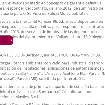
vier) el aval depositado en concepto de garantía definitiva
ara responder del contrato, del año 2012, de suministro de
stuario para el Servicio de Policía Municipal, lote 6.
volver a la mercantil Vareser 96, S.L. el aval depositado en
oncepto de garantía definitiva para responder del contrato,
el año 2013, del servicio de limpieza de las dependencias
unicipales del Ayuntamiento de Valladolid, lote 13 (colegios
blicos).
SUNTOS DE URBANISMO, INFRAESTRUCTURAS Y VIVIENDA.
torgar licencia ambiental con vado para industria, diseño y
abricación de instalaciones, aplicaciones de automatismos y
bótica en calle Helio nº 5 c/v a calle Acetileno Plan Parcial "E
rrascal" (Parcela M8), solicitada por Interob, S.L.
onceder licencia de primera ocupación de estación base de
lefonía móvil, en calle Santuario nº 24, solicitada por
lefónica Móviles, S.A.U.
probar Proyecto Básico Modificado para la construcción de