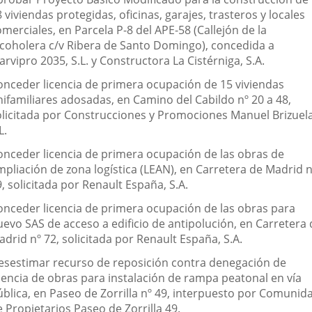
 viviendas protegidas, oficinas, garajes, trasteros y locales
merciales, en Parcela P-8 del APE-58 (Callejón de la
lcoholera c/v Ribera de Santo Domingo), concedida a
arvipro 2035, S.L. y Constructora La Cistérniga, S.A.
onceder licencia de primera ocupación de 15 viviendas
nifamiliares adosadas, en Camino del Cabildo nº 20 a 48,
olicitada por Construcciones y Promociones Manuel Brizuela
L.
onceder licencia de primera ocupación de las obras de
mpliación de zona logística (LEAN), en Carretera de Madrid n
, solicitada por Renault España, S.A.
onceder licencia de primera ocupación de las obras para
uevo SAS de acceso a edificio de antipolución, en Carretera 
drid nº 72, solicitada por Renault España, S.A.
esestimar recurso de reposición contra denegación de
icencia de obras para instalación de rampa peatonal en vía
ública, en Paseo de Zorrilla nº 49, interpuesto por Comunid
 Propietarios Paseo de Zorrilla 49.