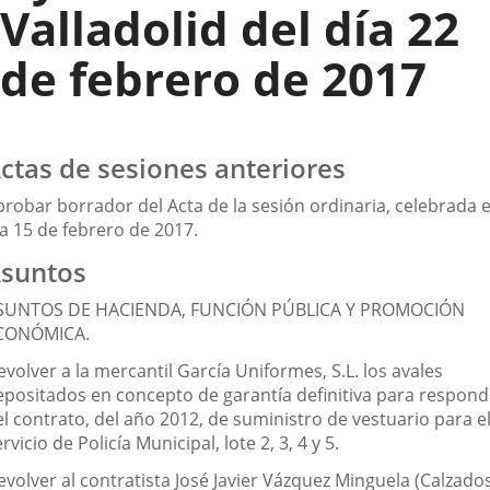
Valladolid del día 22
de febrero de 2017
ctas de sesiones anteriores
probar borrador del Acta de la sesión ordinaria, celebrada e
ía 15 de febrero de 2017.
suntos
SUNTOS DE HACIENDA, FUNCIÓN PÚBLICA Y PROMOCIÓN
CONÓMICA.
volver a la mercantil García Uniformes, S.L. los avales
epositados en concepto de garantía definitiva para respond
l contrato, del año 2012, de suministro de vestuario para e
rvicio de Policía Municipal, lote 2, 3, 4 y 5.
evolver al contratista José Javier Vázquez Minguela (Calzado