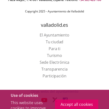
Copyright 2025 - Ayuntamiento de Valladolid
valladolid.es
El Ayuntamiento
Tu ciudad
Para ti
This
Turismo
link
Link
Sede Electrónica
will
to
Transparencia
open
external
Participación
in
application.
a
Otras webs del ayuntamiento
Use of cookies
pop-
aderSocial
LINK
LINK
LINK
This website uses
up
Accept all cookies
TO
TO
TO
cookies to improve