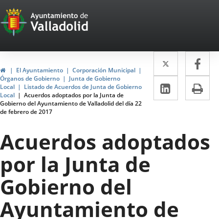
Portal
Jump to content
Web
del
Twitter
Enlace
Fa
Enl
Ayuntamiento
Home
El Ayuntamiento
Corporación Municipal
a
a
Órganos de Gobierno
Junta de Gobierno
de
Linkedin
Enlace
Pri
Local
Listado de Acuerdos de Junta de Gobierno
una
un
Local
Acuerdos adoptados por la Junta de
a
Valladolid
Gobierno del Ayuntamiento de Valladolid del día 22
aplicació
apl
de febrero de 2017
una
externa.
ext
aplicaci
Acuerdos adoptados
externa.
por la Junta de
Gobierno del
Ayuntamiento de