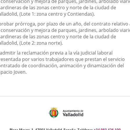
a conservación y mejora de parques, jardines, arbolado viari
jardineras de las zonas centro y norte de la ciudad de
lladolid, (Lote 1: zona centro y Contiendas).
probar prórroga, por plazo de un año, del contrato relativo 
a conservación y mejora de parques, jardines, arbolado viari
jardineras de las zonas centro y norte de la ciudad de
lladolid, (Lote 2: zona norte).
admitir la reclamación previa a la vía judicial laboral
resentada por varios trabajadores que prestan el servicio
ontratado de coordinación, animación y dinamización del
spacio Joven.
Plaza Mayor, 1. 47001 Valladolid, España. Teléfono:
+34 983 426 100