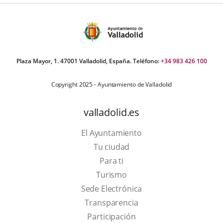
Plaza Mayor, 1. 47001 Valladolid, España. Teléfono:
+34 983 426 100
Copyright 2025 - Ayuntamiento de Valladolid
valladolid.es
El Ayuntamiento
Tu ciudad
Para ti
This
Turismo
link
Link
Sede Electrónica
will
to
Transparencia
open
external
Participación