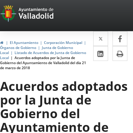
Portal
Jump to content
Web
del
Twitter
Enlace
Fa
Enl
Ayuntamiento
Home
El Ayuntamiento
Corporación Municipal
a
a
Órganos de Gobierno
Junta de Gobierno
de
Linkedin
Enlace
Pri
Local
Listado de Acuerdos de Junta de Gobierno
una
un
Local
Acuerdos adoptados por la Junta de
a
Valladolid
Gobierno del Ayuntamiento de Valladolid del día 21
aplicació
apl
de marzo de 2018
una
externa.
ext
aplicaci
Acuerdos adoptados
externa.
por la Junta de
Gobierno del
Ayuntamiento de