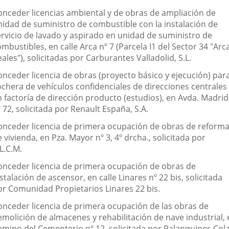
onceder licencias ambiental y de obras de ampliación de
nidad de suministro de combustible con la instalación de
ervicio de lavado y aspirado en unidad de suministro de
mbustibles, en calle Arca nº 7 (Parcela I1 del Sector 34 "Arc
ales"), solicitadas por Carburantes Valladolid, S.L.
onceder licencia de obras (proyecto básico y ejecución) par
ochera de vehículos confidenciales de direcciones centrales
n factoría de dirección producto (estudios), en Avda. Madrid
 72, solicitada por Renault España, S.A.
onceder licencia de primera ocupación de obras de reform
 vivienda, en Pza. Mayor nº 3, 4º drcha., solicitada por
L.C.M.
onceder licencia de primera ocupación de obras de
stalación de ascensor, en calle Linares nº 22 bis, solicitada
or Comunidad Propietarios Linares 22 bis.
onceder licencia de primera ocupación de las obras de
emolición de almacenes y rehabilitación de nave industrial, 
amino del Cementerio nº 12, solicitada por Palanquines Cola