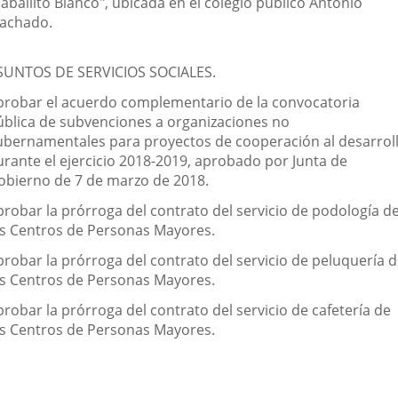
aballito Blanco", ubicada en el colegio público Antonio
achado.
SUNTOS DE SERVICIOS SOCIALES.
probar el acuerdo complementario de la convocatoria
ública de subvenciones a organizaciones no
ubernamentales para proyectos de cooperación al desarroll
urante el ejercicio 2018-2019, aprobado por Junta de
obierno de 7 de marzo de 2018.
probar la prórroga del contrato del servicio de podología d
os Centros de Personas Mayores.
probar la prórroga del contrato del servicio de peluquería 
os Centros de Personas Mayores.
robar la prórroga del contrato del servicio de cafetería de
os Centros de Personas Mayores.