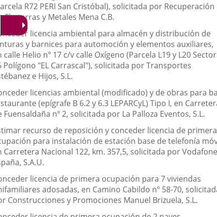
Parcela R72 PERI San Cristóbal), solicitada por Recuperación
e Chatarras y Metales Mena C.B.
onceder licencia ambiental para almacén y distribución de
inturas y barnices para automoción y elementos auxiliares,
 calle Helio nº 17 c/v calle Oxígeno (Parcela L19 y L20 Sector
 Polígono "EL Carrascal"), solicitada por Transportes
tébanez e Hijos, S.L.
onceder licencias ambiental (modificado) y de obras para b
staurante (epígrafe B 6.2 y 6.3 LEPARCyL) Tipo I, en Carreter
 Fuensaldaña nº 2, solicitada por La Palloza Eventos, S.L.
stimar recurso de reposición y conceder licencia de primera
cupación para instalación de estación base de telefonía móvi
n Carretera Nacional 122, km. 357,5, solicitada por Vodafon
spaña, S.A.U.
onceder licencia de primera ocupación para 7 viviendas
nifamiliares adosadas, en Camino Cabildo nº 58-70, solicitad
or Construcciones y Promociones Manuel Brizuela, S.L.
onceder licencia de primera ocupación de 2 naves