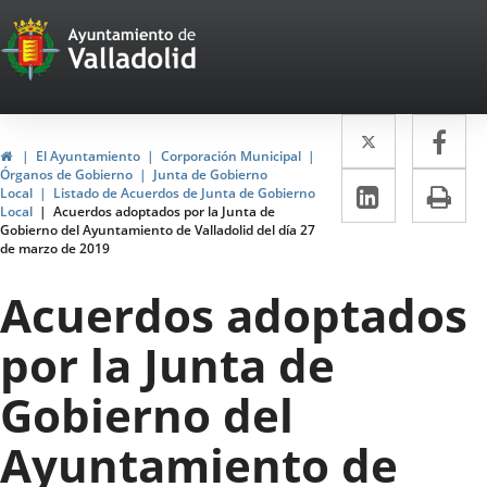
Portal
Jump to content
Web
del
Twitter
Enlace
Fa
Enl
Ayuntamiento
Home
El Ayuntamiento
Corporación Municipal
a
a
Órganos de Gobierno
Junta de Gobierno
de
Linkedin
Enlace
Pri
Local
Listado de Acuerdos de Junta de Gobierno
una
un
Local
Acuerdos adoptados por la Junta de
a
Valladolid
Gobierno del Ayuntamiento de Valladolid del día 27
aplicació
apl
de marzo de 2019
una
externa.
ext
aplicaci
Acuerdos adoptados
externa.
por la Junta de
Gobierno del
Ayuntamiento de