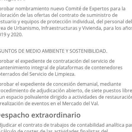
probar nombramiento nuevo Comité de Expertos para la
aloración de las ofertas del contrato de suministro de
stuario y equipos de protección individual, del personal del
rea de Urbanismo, Infraestructuras y Vivienda, para los año
019 y 2020.
SUNTOS DE MEDIO AMBIENTE Y SOSTENIBILIDAD.
probar el expediente de contratación del servicio de
antenimiento integral de plataformas de contenedores
oterrados del Servicio de Limpieza.
probar el expediente de concesión demanial, mediante
rocedimiento de adjudicación abierto, de siete puestos libr
un espacio polivalente dirigido a actividades de restauració
realización de eventos en el Mercado del Val.
espacho extraordinario
judicar el contrato de trabajos de contabilidad analítica pa
 cálculo de costes de las actividades finalistas del