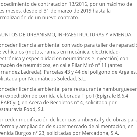
rocedimiento de contratación 13/2016, por un máximo de
res meses, desde el 31 de marzo de 2019 hasta la
ormalización de un nuevo contrato.
SUNTOS DE URBANISMO, INFRAESTRUCTURAS Y VIVIENDA.
onceder licencia ambiental con vado para taller de reparaci
e vehículos (motos, ramas en mecánica, electricidad-
lectrónica y especialidad en neumáticos e inyección) con
lmacén de neumáticos, en calle Pilar Miró nº 11 (antes
ernández Ladreda), Parcelas 43 y 44 del polígono de Argales,
olicitada por Neumáticos Soledad, S.L.
onceder licencia ambiental para restaurante hamburgueser
on expedición de comida elaborada Tipo I (Epígrafe B.6.4
PARCyL), en Acera de Recoletos nº 4, solicitada por
stauravia Food, S.L.
onceder modificación de licencias ambiental y de obras par
eforma y ampliación de supermercado de alimentación, en
venida Burgos nº 23, solicitadas por Mercadona, S.A.