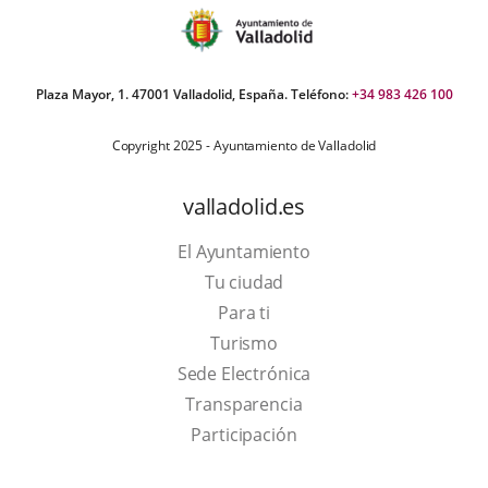
Plaza Mayor, 1. 47001 Valladolid, España. Teléfono:
+34 983 426 100
Copyright 2025 - Ayuntamiento de Valladolid
valladolid.es
El Ayuntamiento
Tu ciudad
Para ti
This
Turismo
link
Link
Sede Electrónica
will
to
Transparencia
open
external
Participación
in
application.