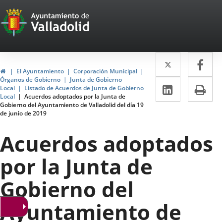
Portal
Jump to content
Web
del
Twitter
Enlace
Fa
Enl
Ayuntamiento
Home
El Ayuntamiento
Corporación Municipal
a
a
Órganos de Gobierno
Junta de Gobierno
de
Linkedin
Enlace
Pri
Local
Listado de Acuerdos de Junta de Gobierno
una
un
Local
Acuerdos adoptados por la Junta de
a
Valladolid
Gobierno del Ayuntamiento de Valladolid del día 19
aplicació
apl
de junio de 2019
una
externa.
ext
aplicaci
Acuerdos adoptados
externa.
por la Junta de
Gobierno del
Ayuntamiento de