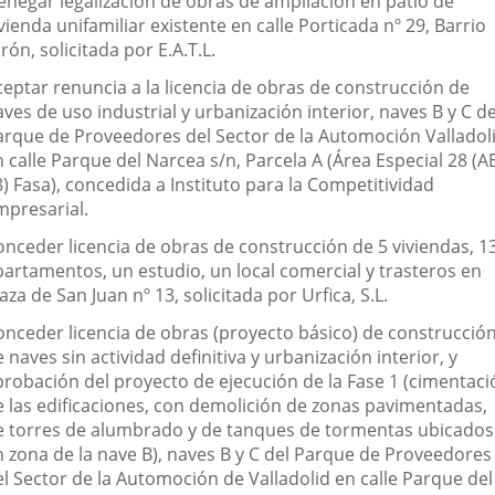
enegar legalización de obras de ampliación en patio de
vienda unifamiliar existente en calle Porticada nº 29, Barrio
rón, solicitada por E.A.T.L.
ceptar renuncia a la licencia de obras de construcción de
ves de uso industrial y urbanización interior, naves B y C de
arque de Proveedores del Sector de la Automoción Valladoli
 calle Parque del Narcea s/n, Parcela A (Área Especial 28 (A
) Fasa), concedida a Instituto para la Competitividad
mpresarial.
onceder licencia de obras de construcción de 5 viviendas, 1
partamentos, un estudio, un local comercial y trasteros en
aza de San Juan nº 13, solicitada por Urfica, S.L.
onceder licencia de obras (proyecto básico) de construcció
 naves sin actividad definitiva y urbanización interior, y
probación del proyecto de ejecución de la Fase 1 (cimentaci
e las edificaciones, con demolición de zonas pavimentadas,
e torres de alumbrado y de tanques de tormentas ubicados
n zona de la nave B), naves B y C del Parque de Proveedores
el Sector de la Automoción de Valladolid en calle Parque del