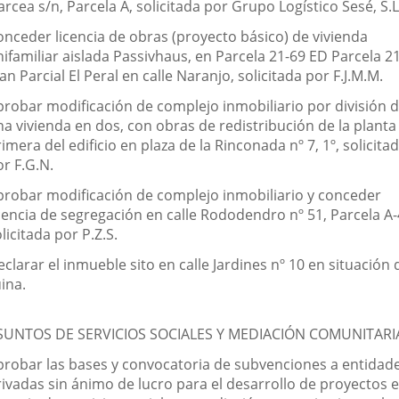
rcea s/n, Parcela A, solicitada por Grupo Logístico Sesé, S.L
onceder licencia de obras (proyecto básico) de vivienda
ifamiliar aislada Passivhaus, en Parcela 21-69 ED Parcela 2
an Parcial El Peral en calle Naranjo, solicitada por F.J.M.M.
probar modificación de complejo inmobiliario por división 
na vivienda en dos, con obras de redistribución de la planta
imera del edificio en plaza de la Rinconada nº 7, 1º, solicita
r F.G.N.
probar modificación de complejo inmobiliario y conceder
icencia de segregación en calle Rododendro nº 51, Parcela A-
licitada por P.Z.S.
clarar el inmueble sito en calle Jardines nº 10 en situación 
ina.
SUNTOS DE SERVICIOS SOCIALES Y MEDIACIÓN COMUNITARI
probar las bases y convocatoria de subvenciones a entidad
rivadas sin ánimo de lucro para el desarrollo de proyectos 