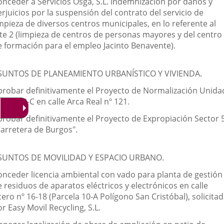
onceder a Servicios Osga, S.L. indemnización por daños y
rjuicios por la suspensión del contrato del servicio de
mpieza de diversos centros municipales, en lo referente al
ote 2 (limpieza de centros de personas mayores y del centro
e formación para el empleo Jacinto Benavente).
SUNTOS DE PLANEAMIENTO URBANÍSTICO Y VIVIENDA.
probar definitivamente el Proyecto de Normalización Unida
.32-02-C en calle Arca Real nº 121.
probar definitivamente el Proyecto de Expropiación Sector 
Carretera de Burgos".
SUNTOS DE MOVILIDAD Y ESPACIO URBANO.
onceder licencia ambiental con vado para planta de gestión
 residuos de aparatos eléctricos y electrónicos en calle
ero nº 16-18 (Parcela 10-A Polígono San Cristóbal), solicita
r Easy Movil Recycling, S.L.