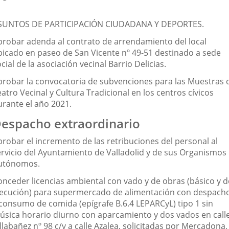
SUNTOS DE PARTICIPACIÓN CIUDADANA Y DEPORTES.
probar adenda al contrato de arrendamiento del local
bicado en paseo de San Vicente nº 49-51 destinado a sede
cial de la asociación vecinal Barrio Delicias.
probar la convocatoria de subvenciones para las Muestras 
atro Vecinal y Cultura Tradicional en los centros cívicos
urante el año 2021.
espacho extraordinario
probar el incremento de las retribuciones del personal al
ervicio del Ayuntamiento de Valladolid y de sus Organismos
utónomos.
onceder licencias ambiental con vado y de obras (básico y d
jecución) para supermercado de alimentación con despach
 consumo de comida (epígrafe B.6.4 LEPARCyL) tipo 1 sin
úsica horario diurno con aparcamiento y dos vados en call
llabañez nº 98 c/v a calle Azalea, solicitadas por Mercadona,