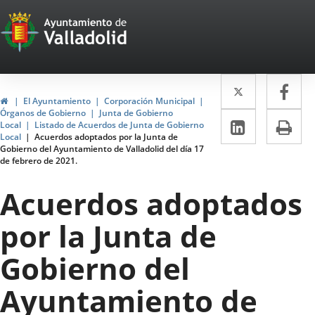
Portal
Jump to content
Web
del
Twitter
Enlace
Fa
Enl
Ayuntamiento
Home
El Ayuntamiento
Corporación Municipal
a
a
Órganos de Gobierno
Junta de Gobierno
de
Linkedin
Enlace
Pri
Local
Listado de Acuerdos de Junta de Gobierno
una
un
Local
Acuerdos adoptados por la Junta de
a
Valladolid
Gobierno del Ayuntamiento de Valladolid del día 17
aplicació
apl
de febrero de 2021.
una
externa.
ext
aplicaci
Acuerdos adoptados
externa.
por la Junta de
Gobierno del
Ayuntamiento de