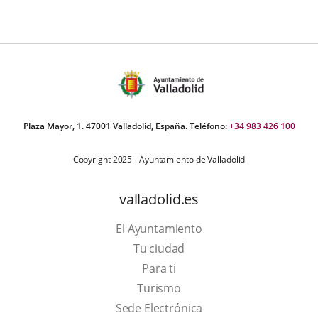
Plaza Mayor, 1. 47001 Valladolid, España. Teléfono:
+34 983 426 100
Copyright 2025 - Ayuntamiento de Valladolid
valladolid.es
El Ayuntamiento
Tu ciudad
Para ti
This
Turismo
link
Link
Sede Electrónica