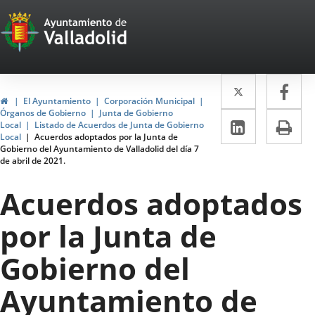
Portal
Jump to content
Web
del
Twitter
Enlace
Fa
Enl
Ayuntamiento
Home
El Ayuntamiento
Corporación Municipal
a
a
Órganos de Gobierno
Junta de Gobierno
de
Linkedin
Enlace
Pri
Local
Listado de Acuerdos de Junta de Gobierno
una
un
Local
Acuerdos adoptados por la Junta de
a
Valladolid
Gobierno del Ayuntamiento de Valladolid del día 7
aplicació
apl
de abril de 2021.
una
externa.
ext
aplicaci
Acuerdos adoptados
externa.
por la Junta de
Gobierno del
Ayuntamiento de