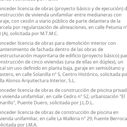
onceder licencia de obras (proyecto básico y de ejecución) 
onstrucción de vivienda unifamiliar entre medianeras con
raje, con cesión a viario público de parte delantera de la
rcela por regularización de alineaciones, en calle Petunia n
 (A), solicitada por M.T.M.C.
onceder licencia de obras para demolición interior con
antenimiento de fachada dentro de las obras de
eestructuración mayoritaria de edificio (proyecto básico) pa
nstrucción de cinco viviendas (una de ellas en dúplex), un
cal sin uso definido en planta baja, garaje en semisótano y
astero, en calle Solanilla nº 5, Centro Histórico, solicitada p
lla Alonso Arquitectura Interior, S.L.
onceder licencia de obras de construcción de piscina priva
 vivienda unifamiliar, en calle Cedro nº 52, urbanización "El
narillo", Puente Duero, solicitada por J.L.D.L.
onceder licencia de obras de construcción de piscina en
vienda unifamiliar, en calle La Walkiria nº 29, Fuente Berroca
licitada por J.M.A.