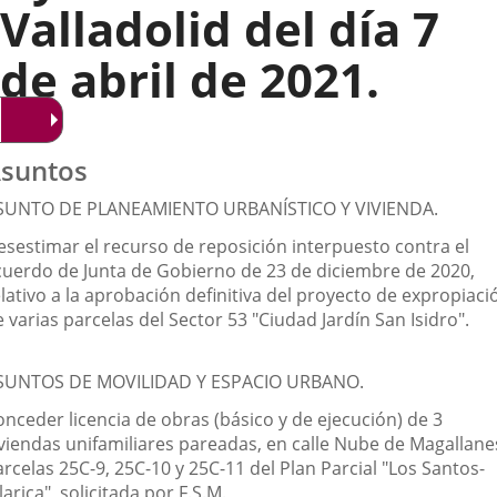
Valladolid del día 7
de abril de 2021.
suntos
SUNTO DE PLANEAMIENTO URBANÍSTICO Y VIVIENDA.
esestimar el recurso de reposición interpuesto contra el
cuerdo de Junta de Gobierno de 23 de diciembre de 2020,
lativo a la aprobación definitiva del proyecto de expropiaci
 varias parcelas del Sector 53 "Ciudad Jardín San Isidro".
SUNTOS DE MOVILIDAD Y ESPACIO URBANO.
onceder licencia de obras (básico y de ejecución) de 3
iviendas unifamiliares pareadas, en calle Nube de Magallane
rcelas 25C-9, 25C-10 y 25C-11 del Plan Parcial "Los Santos-
larica", solicitada por F.S.M.