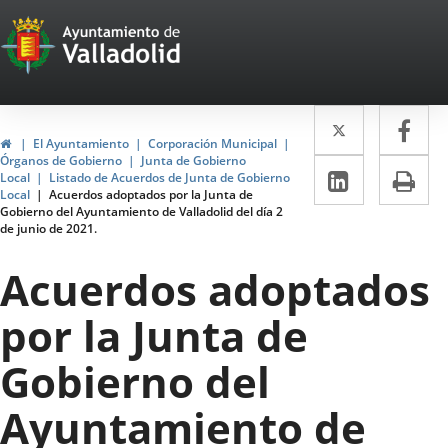
Portal
Jump to content
Web
del
Twitter
Enlace
Fa
Enl
Ayuntamiento
Home
El Ayuntamiento
Corporación Municipal
a
a
Órganos de Gobierno
Junta de Gobierno
de
Linkedin
Enlace
Pri
Local
Listado de Acuerdos de Junta de Gobierno
una
un
Local
Acuerdos adoptados por la Junta de
a
Valladolid
Gobierno del Ayuntamiento de Valladolid del día 2
aplicació
apl
de junio de 2021.
una
externa.
ext
aplicaci
Acuerdos adoptados
externa.
por la Junta de
Gobierno del
Ayuntamiento de