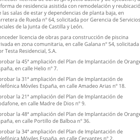
eforma de residencia asistida con remodelación y reubicaci
 las salas de estar y dependencias de planta baja, en
rretera de Rueda nº 64, solicitada por Gerencia de Servicio
ciales de la Junta de Castilla y León.
onceder licencia de obras para construcción de piscina
ivada en zona comunitaria, en calle Galana nº 54, solicitada
r Testa Residencial, S.A.
probar la 45ª ampliación del Plan de Implantación de Orang
paña, en calle Helio nº 7.
probar la 31ª ampliación del Plan de Implantación de
elefónica Móviles España, en calle Amadeo Arias nº 18.
probar la 21ª ampliación del Plan de Implantación de
odafone, en calle Madre de Dios nº 9.
probar la 48ª ampliación del Plan de Implantación de Orang
paña, en calle Portillo de Balboa nº 36.
probar la 34ª ampliación del Plan de Implantación de
lefónica Móviles España, en calle Cervantes nº 2.