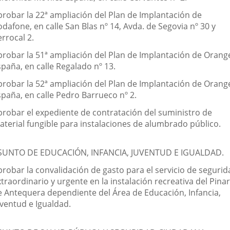
probar la 22ª ampliación del Plan de Implantación de
dafone, en calle San Blas nº 14, Avda. de Segovia nº 30 y
rrocal 2.
probar la 51ª ampliación del Plan de Implantación de Orang
paña, en calle Regalado nº 13.
probar la 52ª ampliación del Plan de Implantación de Orang
spaña, en calle Pedro Barrueco nº 2.
probar el expediente de contratación del suministro de
aterial fungible para instalaciones de alumbrado público.
SUNTO DE EDUCACIÓN, INFANCIA, JUVENTUD E IGUALDAD.
probar la convalidación de gasto para el servicio de segurid
traordinario y urgente en la instalación recreativa del Pinar
e Antequera dependiente del Área de Educación, Infancia,
uventud e Igualdad.