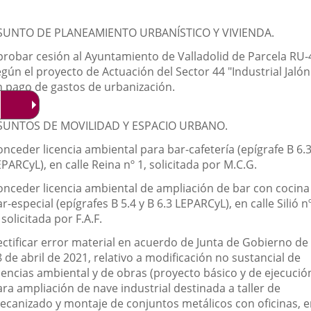
SUNTO DE PLANEAMIENTO URBANÍSTICO Y VIVIENDA.
probar cesión al Ayuntamiento de Valladolid de Parcela RU-
gún el proyecto de Actuación del Sector 44 "Industrial Jalón
n pago de gastos de urbanización.
SUNTOS DE MOVILIDAD Y ESPACIO URBANO.
nceder licencia ambiental para bar-cafetería (epígrafe B 6.
PARCyL), en calle Reina nº 1, solicitada por M.C.G.
onceder licencia ambiental de ampliación de bar con cocina
r-especial (epígrafes B 5.4 y B 6.3 LEPARCyL), en calle Silió n
 solicitada por F.A.F.
ectificar error material en acuerdo de Junta de Gobierno de
 de abril de 2021, relativo a modificación no sustancial de
icencias ambiental y de obras (proyecto básico y de ejecució
ra ampliación de nave industrial destinada a taller de
ecanizado y montaje de conjuntos metálicos con oficinas, 