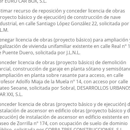
or EURO CAR BOX, S.L.
stimar recurso de reposición y conceder licencia de obras
proyecto básico y de ejecución) de construcción de nave
dustrial, en calle Santiago López González 22, solicitada por
L.M.
enegar licencia de obras (proyecto básico) para ampliación 
galización de vivienda unifamiliar existente en calle Real nº 
 Puente Duero, solicitada por J.L.N.L.
onceder licencia de obras (proyecto básico) de demolición
arcial, construcción de garaje en planta sótano y semisótan
 ampliación en planta sobre rasante para acceso, en calle
ofesor Adolfo Miaja de la Muela nº 14, con acceso por calle
ateo Seoane, solicitada por Sobral, DESARROLLOS URBANO
AR XXI, S.L.
onceder licencia de obras (proyecto básico y de ejecución) 
stalación de ascensor en edificio obras (proyecto básico y 
ecución) de instalación de ascensor en edificio existente en
aseo de Zorrilla nº 174, con ocupación de suelo de dominio
úblico, solicitada por COPRA TRES CONSTRUCCIONES, S.L.