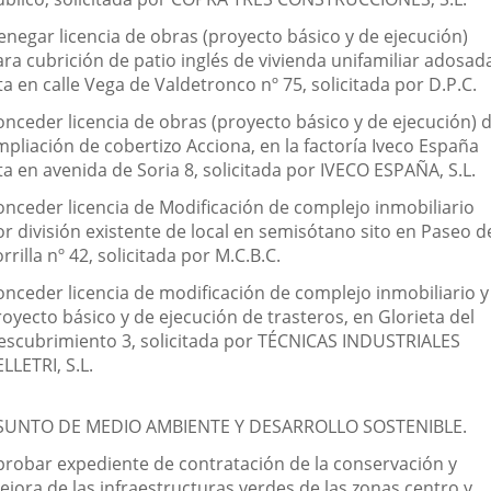
enegar licencia de obras (proyecto básico y de ejecución)
ara cubrición de patio inglés de vivienda unifamiliar adosad
ta en calle Vega de Valdetronco nº 75, solicitada por D.P.C.
onceder licencia de obras (proyecto básico y de ejecución) 
mpliación de cobertizo Acciona, en la factoría Iveco España
ta en avenida de Soria 8, solicitada por IVECO ESPAÑA, S.L.
onceder licencia de Modificación de complejo inmobiliario
or división existente de local en semisótano sito en Paseo d
rrilla nº 42, solicitada por M.C.B.C.
onceder licencia de modificación de complejo inmobiliario y
oyecto básico y de ejecución de trasteros, en Glorieta del
escubrimiento 3, solicitada por TÉCNICAS INDUSTRIALES
LLETRI, S.L.
SUNTO DE MEDIO AMBIENTE Y DESARROLLO SOSTENIBLE.
probar expediente de contratación de la conservación y
ejora de las infraestructuras verdes de las zonas centro y