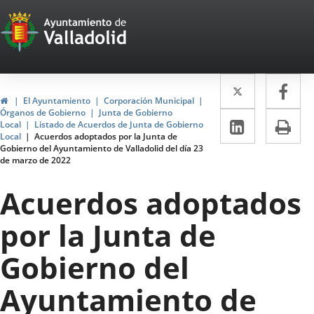
Portal
Jump to content
Web
del
Twitter
Enlace
Fa
Enl
Ayuntamiento
Home
El Ayuntamiento
Corporación Municipal
a
a
Órganos de Gobierno
Junta de Gobierno
de
Linkedin
Enlace
Pri
Local
Listado de Acuerdos de Junta de Gobierno
una
un
Local
Acuerdos adoptados por la Junta de
a
Valladolid
Gobierno del Ayuntamiento de Valladolid del día 23
aplicació
apl
de marzo de 2022
una
externa.
ext
aplicaci
Acuerdos adoptados
externa.
por la Junta de
Gobierno del
Ayuntamiento de