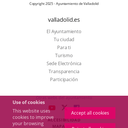
Copyright 2025 - Ayuntamiento de Valladolid
valladolid.es
El Ayuntamiento
Tu ciudad
Para ti
This
Turismo
link
Link
Sede Electrónica
will
to
Transparencia
open
external
Participación
in
application.
a
Otras webs del ayuntamiento
Use of cookies
pop-
aderSocial
LINK
LINK
LINK
This website uses
up
Accept all cookies
TO
TO
TO
cookies to improve
window.
ACCESIBILIDAD
EXTERNAL
EXTERNAL
EXTERNAL
your browsing
MAPA WEB