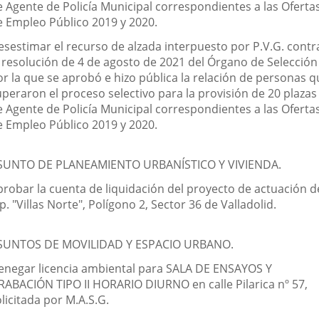
e Agente de Policía Municipal correspondientes a las Oferta
e Empleo Público 2019 y 2020.
esestimar el recurso de alzada interpuesto por P.V.G. contr
a resolución de 4 de agosto de 2021 del Órgano de Selección
or la que se aprobó e hizo pública la relación de personas q
uperaron el proceso selectivo para la provisión de 20 plazas
e Agente de Policía Municipal correspondientes a las Oferta
e Empleo Público 2019 y 2020.
SUNTO DE PLANEAMIENTO URBANÍSTICO Y VIVIENDA.
probar la cuenta de liquidación del proyecto de actuación d
p. "Villas Norte", Polígono 2, Sector 36 de Valladolid.
SUNTOS DE MOVILIDAD Y ESPACIO URBANO.
enegar licencia ambiental para SALA DE ENSAYOS Y
RABACIÓN TIPO II HORARIO DIURNO en calle Pilarica nº 57,
licitada por M.A.S.G.