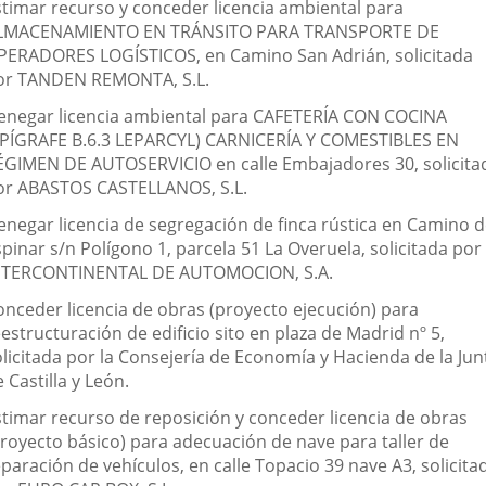
stimar recurso y conceder licencia ambiental para
LMACENAMIENTO EN TRÁNSITO PARA TRANSPORTE DE
PERADORES LOGÍSTICOS, en Camino San Adrián, solicitada
or TANDEN REMONTA, S.L.
enegar licencia ambiental para CAFETERÍA CON COCINA
EPÍGRAFE B.6.3 LEPARCYL) CARNICERÍA Y COMESTIBLES EN
ÉGIMEN DE AUTOSERVICIO en calle Embajadores 30, solicita
or ABASTOS CASTELLANOS, S.L.
enegar licencia de segregación de finca rústica en Camino d
pinar s/n Polígono 1, parcela 51 La Overuela, solicitada por
NTERCONTINENTAL DE AUTOMOCION, S.A.
onceder licencia de obras (proyecto ejecución) para
estructuración de edificio sito en plaza de Madrid nº 5,
olicitada por la Consejería de Economía y Hacienda de la Jun
 Castilla y León.
stimar recurso de reposición y conceder licencia de obras
proyecto básico) para adecuación de nave para taller de
paración de vehículos, en calle Topacio 39 nave A3, solicita