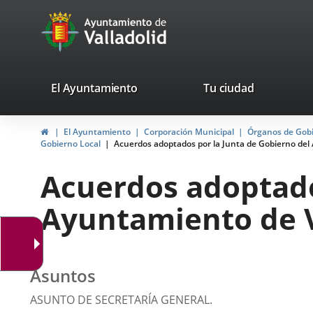
Portal
Jump to content
avaTop
Web
del
Ayuntamiento
valladolid.es
El Ayuntamiento
Tu ciudad
de
Home
El Ayuntamiento
Corporación Municipal
Órganos de Gob
Valladolid
Gobierno Local
Acuerdos adoptados por la Junta de Gobierno del A
Acuerdos adoptado
Ayuntamiento de Va
Asuntos
ASUNTO DE SECRETARÍA GENERAL.