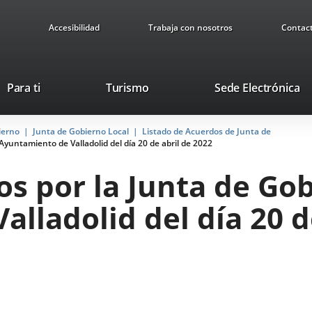
Accesibilidad
Trabaja con nosotros
Contac
This
Li
Para ti
Turismo
Sede Electrónica
link
to
will
ex
ierno
Junta de Gobierno Local
Listado de Acuerdos de Junta de
open
ap
yuntamiento de Valladolid del día 20 de abril de 2022
in
a
s por la Junta de Gob
pop-
up
lladolid del día 20 d
window.