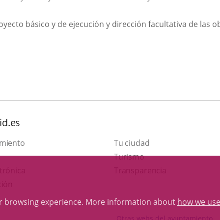
oyecto básico y de ejecución y dirección facultativa de las 
id.es
amiento
Tu ciudad
This
Turismo
Link
link
trónica
Transparencia
to
will
ción
external
open
ur browsing experience. More information about
how we use
application.
in
Otras webs del ayuntamiento