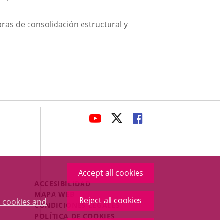
obras de consolidación estructural y
avaHeaderSocial
LINK
LINK
LINK
TO
TO
TO
EXTERNAL
EXTERNAL
EXTERNAL
APPLICATION.
APPLICATION.
APPLICATION.
Accept all cookies
Menú
ACCESIBILIDAD
Legal
MAPA WEB
Reject all cookies
 cookies and
Footer
CONDICIONES LEGALES
POLÍTICA DE COOKIES