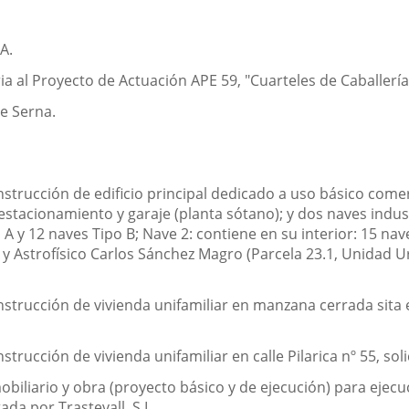
A.
 al Proyecto de Actuación APE 59, "Cuarteles de Caballería
de Serna.
strucción de edificio principal dedicado a uso básico comerc
estacionamiento y garaje (planta sótano); y dos naves indust
A y 12 naves Tipo B; Nave 2: contiene en su interior: 15 nave
ica y Astrofísico Carlos Sánchez Magro (Parcela 23.1, Unidad U
strucción de vivienda unifamiliar en manzana cerrada sita e
rucción de vivienda unifamiliar en calle Pilarica nº 55, soli
biliario y obra (proyecto básico y de ejecución) para ejecu
tada por Trastevall, S.L.