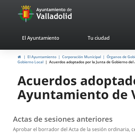
Portal
Jump to content
avaTop
Web
del
Ayuntamiento
valladolid.es
El Ayuntamiento
Tu ciudad
de
Home
El Ayuntamiento
Corporación Municipal
Órganos de Gob
Valladolid
Gobierno Local
Acuerdos adoptados por la Junta de Gobierno del 
Acuerdos adoptado
Ayuntamiento de Va
Actas de sesiones anteriores
Aprobar el borrador del Acta de la sesión ordinaria, c