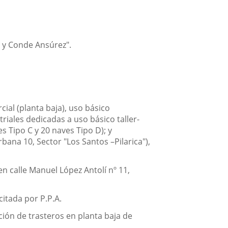
 y Conde Ansúrez".
ial (planta baja), uso básico
riales dedicadas a uso básico taller-
s Tipo C y 20 naves Tipo D); y
rbana 10, Sector "Los Santos –Pilarica"),
n calle Manuel López Antolí nº 11,
citada por P.P.A.
ción de trasteros en planta baja de