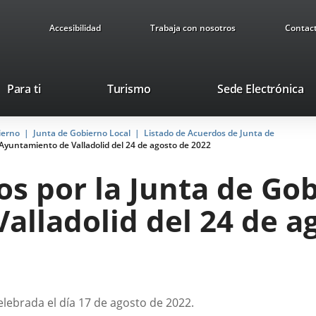
Accesibilidad
Trabaja con nosotros
Contac
This
Li
Para ti
Turismo
Sede Electrónica
link
to
will
ex
ierno
Junta de Gobierno Local
Listado de Acuerdos de Junta de
open
ap
Ayuntamiento de Valladolid del 24 de agosto de 2022
in
a
s por la Junta de Gob
pop-
up
lladolid del 24 de a
window.
elebrada el día 17 de agosto de 2022.