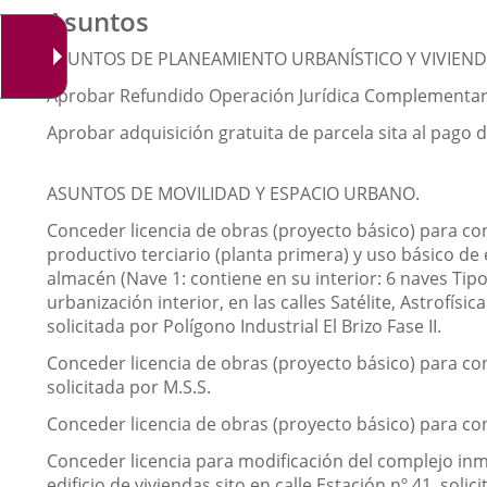
Asuntos
ASUNTOS DE PLANEAMIENTO URBANÍSTICO Y VIVIEND
Aprobar Refundido Operación Jurídica Complementaria
Aprobar adquisición gratuita de parcela sita al pago 
ASUNTOS DE MOVILIDAD Y ESPACIO URBANO.
Conceder licencia de obras (proyecto básico) para con
productivo terciario (planta primera) y uso básico de 
almacén (Nave 1: contiene en su interior: 6 naves Tipo 
urbanización interior, en las calles Satélite, Astrofís
solicitada por Polígono Industrial El Brizo Fase II.
Conceder licencia de obras (proyecto básico) para con
solicitada por M.S.S.
Conceder licencia de obras (proyecto básico) para const
Conceder licencia para modificación del complejo inmo
edificio de viviendas sito en calle Estación nº 41, solici