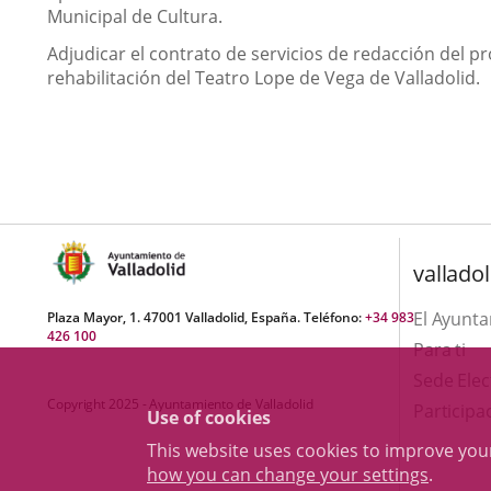
Municipal de Cultura.
Adjudicar el contrato de servicios de redacción del pr
rehabilitación del Teatro Lope de Vega de Valladolid.
valladol
El Ayunt
Plaza Mayor, 1. 47001 Valladolid, España. Teléfono:
+34 983
426 100
Para ti
Sede Elec
Copyright 2025 - Ayuntamiento de Valladolid
Participa
Use of cookies
This website uses cookies to improve yo
how you can change your settings
.