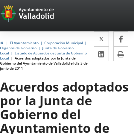
Portal
Jump to content
Web
del
Twitter
Enlace
Fa
Enl
Ayuntamiento
Home
El Ayuntamiento
Corporación Municipal
a
a
Órganos de Gobierno
Junta de Gobierno
de
Linkedin
Enlace
Pri
Local
Listado de Acuerdos de Junta de Gobierno
una
un
Local
Acuerdos adoptados por la Junta de
a
Valladolid
Gobierno del Ayuntamiento de Valladolid el día 3 de
aplicació
apl
junio de 2011
una
externa.
ext
aplicaci
Acuerdos adoptados
externa.
por la Junta de
Gobierno del
Ayuntamiento de