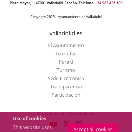
Plaza Mayor, 1. 47001 Valladolid, España. Teléfono:
+34 983 426 100
Copyright 2025 - Ayuntamiento de Valladolid
valladolid.es
El Ayuntamiento
Tu ciudad
Para ti
This
Turismo
link
Link
Sede Electrónica
will
to
Transparencia
open
external
Participación
in
application.
a
Otras webs del ayuntamiento
Use of cookies
pop-
aderSocial
LINK
LINK
LINK
This website uses
up
Accept all cookies
TO
TO
TO