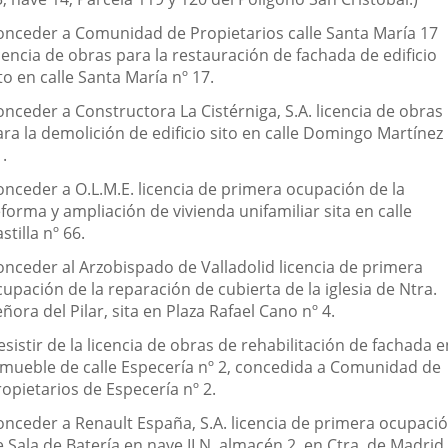
onceder a Comunidad de Propietarios calle Santa María 17
cencia de obras para la restauración de fachada de edificio
to en calle Santa María nº 17.
onceder a Constructora La Cistérniga, S.A. licencia de obras
ra la demolición de edificio sito en calle Domingo Martínez
.
onceder a O.L.M.E. licencia de primera ocupación de la
forma y ampliación de vivienda unifamiliar sita en calle
stilla nº 66.
onceder al Arzobispado de Valladolid licencia de primera
upación de la reparación de cubierta de la iglesia de Ntra.
ñora del Pilar, sita en Plaza Rafael Cano nº 4.
sistir de la licencia de obras de rehabilitación de fachada e
nmueble de calle Especería nº 2, concedida a Comunidad de
opietarios de Especería nº 2.
onceder a Renault España, S.A. licencia de primera ocupaci
e Sala de Batería en nave ILN, almacén 2, en Ctra. de Madrid