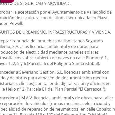
SUNTO DE SEGURIDAD Y MOVILIDAD.
probar la aceptación por el Ayuntamiento de Valladolid de
onación de escultura con destino a ser ubicada en Plaza
aden Powell.
SUNTOS DE URBANISMO, INFRAESTRUCTURAS Y VIVIENDA.
ceptar renuncia de Inmuebles Vallisoletanos Segundo
lenio, S.A. a las licencias ambiental y de obras para
roducción de electricidad mediante paneles solares
tovoltaicos sobre cubierta de naves en calle Plomo nº 1,
ves 1, 2, 5 y 6 (Parcela 6 del Polígono San Cristóbal).
onceder a Severiano Gestión, S.L. licencias ambiental con
ado y de obras para almacén de documentación médica
istoriales clínicos) con taller de digitalización y oficinas en
lle Helio nº 2 (Parcela E1 del Plan Parcial "El Carrascal").
nceder a J.M.A.V. licencias ambiental y de obras para taller
e reparación de vehículos (ramas mecánica, electricidad y
specialidad de reparación de neumáticos) en calle Cobalto n
, nave 14, Parcela 119 y 120 del Polígono San Cristóbal.)