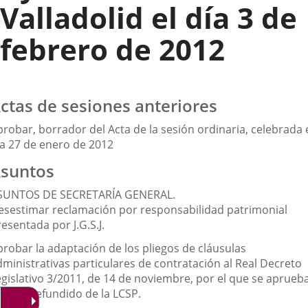
Valladolid el día 3 de
febrero de 2012
ctas de sesiones anteriores
robar, borrador del Acta de la sesión ordinaria, celebrada 
ía 27 de enero de 2012
suntos
SUNTOS DE SECRETARÍA GENERAL.
esestimar reclamación por responsabilidad patrimonial
esentada por J.G.S.J.
probar la adaptación de los pliegos de cláusulas
dministrativas particulares de contratación al Real Decreto
egislativo 3/2011, de 14 de noviembre, por el que se aprueb
 texto refundido de la LCSP.