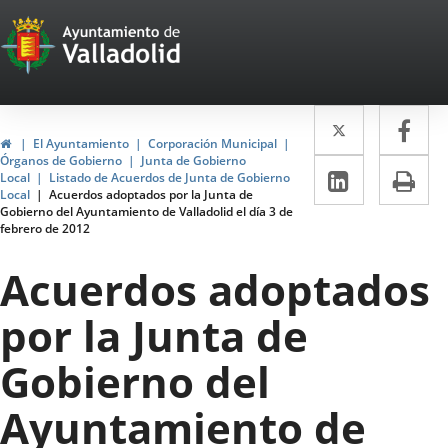
Portal
Jump to content
Web
del
Twitter
Enlace
Fa
Enl
Ayuntamiento
Home
El Ayuntamiento
Corporación Municipal
a
a
Órganos de Gobierno
Junta de Gobierno
de
Linkedin
Enlace
Pri
Local
Listado de Acuerdos de Junta de Gobierno
una
un
Local
Acuerdos adoptados por la Junta de
a
Valladolid
Gobierno del Ayuntamiento de Valladolid el día 3 de
aplicació
apl
febrero de 2012
una
externa.
ext
aplicaci
Acuerdos adoptados
externa.
por la Junta de
Gobierno del
Ayuntamiento de