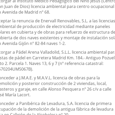
torgar al Instituto Médico Pedagógico del Niño Jesús (Centr
an Juan de Dios) licencia ambiental para centro ocupacional
n Avenida de Madrid nº 68.
eptar la renuncia de Enervall Renovables, S.L. a las licencia
mbiental de producción de electricidad mediante paneles
olares en cubierta y de obras para refuerzo de estructura d
ubierta de dos naves existentes y montaje de instalación sol
n Avenida Gijón nº 82-84 naves 1-2.
orgar a Pádel Arena Valladolid, S.L.L. licencia ambiental par
istas de pádel en Carretera Madrid Km. 184.- Antiguo Pozue
to 2. Parcela 1. Naves 13, 6 y 7 (nº referencia catastral:
570204UM5067B).
nceder a J.M.A.E. y M.A.V.L. licencia de obras para la
molición y posterior construcción de 2 viviendas, local,
asteros y garaje, en calle Alonso Pesquera nº 26 c/v a calle
sé María Lacort.
onceder a Panibérica de Levadura, S.A. licencia de primera
cupación de la demolición de la antigua fábrica de levadura
ta en Callejón de la Alcoholera nº 20.