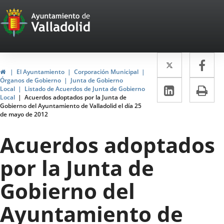
Portal
Jump to content
Web
del
Twitter
Enlace
Fa
Enl
Ayuntamiento
Home
El Ayuntamiento
Corporación Municipal
a
a
Órganos de Gobierno
Junta de Gobierno
de
Linkedin
Enlace
Pri
Local
Listado de Acuerdos de Junta de Gobierno
una
un
Local
Acuerdos adoptados por la Junta de
a
Valladolid
Gobierno del Ayuntamiento de Valladolid el día 25
aplicació
apl
de mayo de 2012
una
externa.
ext
aplicaci
Acuerdos adoptados
externa.
por la Junta de
Gobierno del
Ayuntamiento de