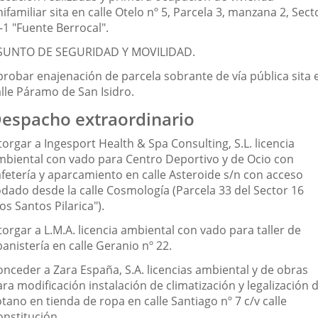
ifamiliar sita en calle Otelo nº 5, Parcela 3, manzana 2, Sect
-1 "Fuente Berrocal".
SUNTO DE SEGURIDAD Y MOVILIDAD.
probar enajenación de parcela sobrante de vía pública sita 
alle Páramo de San Isidro.
espacho extraordinario
orgar a Ingesport Health & Spa Consulting, S.L. licencia
mbiental con vado para Centro Deportivo y de Ocio con
afetería y aparcamiento en calle Asteroide s/n con acceso
odado desde la calle Cosmología (Parcela 33 del Sector 16
os Santos Pilarica").
orgar a L.M.A. licencia ambiental con vado para taller de
anistería en calle Geranio nº 22.
onceder a Zara España, S.A. licencias ambiental y de obras
ra modificación instalación de climatización y legalización 
tano en tienda de ropa en calle Santiago nº 7 c/v calle
onstitución.