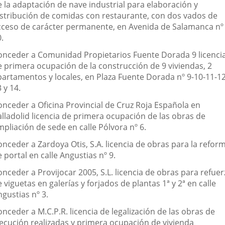
e la adaptación de nave industrial para elaboración y
istribución de comidas con restaurante, con dos vados de
cceso de carácter permanente, en Avenida de Salamanca nº
.
onceder a Comunidad Propietarios Fuente Dorada 9 licenci
e primera ocupación de la construcción de 9 viviendas, 2
partamentos y locales, en Plaza Fuente Dorada nº 9-10-11-12
 y 14.
onceder a Oficina Provincial de Cruz Roja Española en
alladolid licencia de primera ocupación de las obras de
pliación de sede en calle Pólvora nº 6.
onceder a Zardoya Otis, S.A. licencia de obras para la refor
 portal en calle Angustias nº 9.
nceder a Provijocar 2005, S.L. licencia de obras para refue
 viguetas en galerías y forjados de plantas 1ª y 2ª en calle
gustias nº 3.
nceder a M.C.P.R. licencia de legalización de las obras de
jecución realizadas y primera ocupación de vivienda