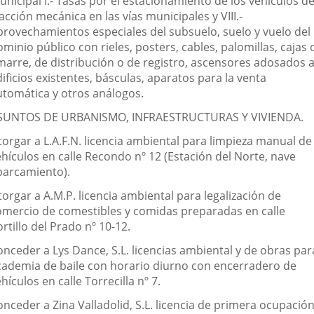
nicipal I.- Tasas por el estacionamiento de los vehículos d
acción mecánica en las vías municipales y VIII.-
provechamientos especiales del subsuelo, suelo y vuelo del
minio público con rieles, posters, cables, palomillas, cajas 
marre, de distribución o de registro, ascensores adosados 
ificios existentes, básculas, aparatos para la venta
utomática y otros análogos.
SUNTOS DE URBANISMO, INFRAESTRUCTURAS Y VIVIENDA.
torgar a L.A.F.N. licencia ambiental para limpieza manual de
ehículos en calle Recondo nº 12 (Estación del Norte, nave
parcamiento).
orgar a A.M.P. licencia ambiental para legalización de
omercio de comestibles y comidas preparadas en calle
rtillo del Prado nº 10-12.
onceder a Lys Dance, S.L. licencias ambiental y de obras par
cademia de baile con horario diurno con encerradero de
hículos en calle Torrecilla nº 7.
nceder a Zina Valladolid, S.L. licencia de primera ocupació