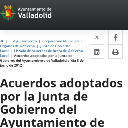
Portal
Jump to content
Web
del
Twitter
Enlace
Fa
Enl
Ayuntamiento
Home
El Ayuntamiento
Corporación Municipal
a
a
Órganos de Gobierno
Junta de Gobierno
de
Linkedin
Enlace
Pri
Local
Listado de Acuerdos de Junta de Gobierno
una
un
Local
Acuerdos adoptados por la Junta de
a
Valladolid
Gobierno del Ayuntamiento de Valladolid el día 8 de
aplicació
apl
junio de 2012
una
externa.
ext
aplicaci
Acuerdos adoptados
externa.
por la Junta de
Gobierno del
Ayuntamiento de