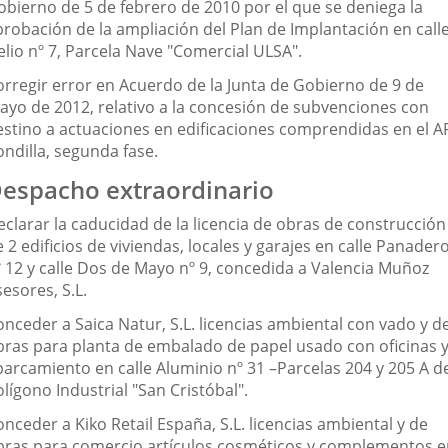
obierno de 5 de febrero de 2010 por el que se deniega la
probación de la ampliación del Plan de Implantación en call
elio nº 7, Parcela Nave "Comercial ULSA".
orregir error en Acuerdo de la Junta de Gobierno de 9 de
ayo de 2012, relativo a la concesión de subvenciones con
estino a actuaciones en edificaciones comprendidas en el A
ondilla, segunda fase.
espacho extraordinario
eclarar la caducidad de la licencia de obras de construcción
 2 edificios de viviendas, locales y garajes en calle Panader
º 12 y calle Dos de Mayo nº 9, concedida a Valencia Muñoz
esores, S.L.
onceder a Saica Natur, S.L. licencias ambiental con vado y d
bras para planta de embalado de papel usado con oficinas 
parcamiento en calle Aluminio nº 31 –Parcelas 204 y 205 A d
lígono Industrial "San Cristóbal".
nceder a Kiko Retail España, S.L. licencias ambiental y de
bras para comercio artículos cosméticos y complementos e