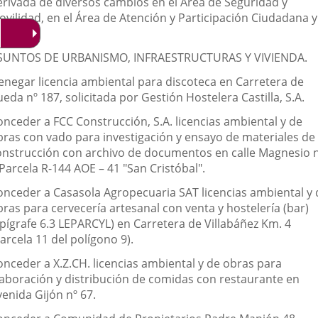
erivada de diversos cambios en el Área de Seguridad y
ovilidad, en el Área de Atención y Participación Ciudadana y
ros.
SUNTOS DE URBANISMO, INFRAESTRUCTURAS Y VIVIENDA.
enegar licencia ambiental para discoteca en Carretera de
eda nº 187, solicitada por Gestión Hostelera Castilla, S.A.
onceder a FCC Construcción, S.A. licencias ambiental y de
bras con vado para investigación y ensayo de materiales de
onstrucción con archivo de documentos en calle Magnesio 
Parcela R-144 AOE – 41 "San Cristóbal".
onceder a Casasola Agropecuaria SAT licencias ambiental y 
ras para cervecería artesanal con venta y hostelería (bar)
epígrafe 6.3 LEPARCYL) en Carretera de Villabáñez Km. 4
arcela 11 del polígono 9).
onceder a X.Z.CH. licencias ambiental y de obras para
laboración y distribución de comidas con restaurante en
enida Gijón nº 67.