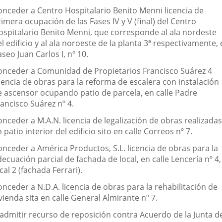
onceder a Centro Hospitalario Benito Menni licencia de
imera ocupación de las Fases IV y V (final) del Centro
ospitalario Benito Menni, que corresponde al ala nordeste
l edificio y al ala noroeste de la planta 3ª respectivamente,
seo Juan Carlos I, nº 10.
onceder a Comunidad de Propietarios Francisco Suárez 4
cencia de obras para la reforma de escalera con instalación
e ascensor ocupando patio de parcela, en calle Padre
ancisco Suárez nº 4.
nceder a M.A.N. licencia de legalización de obras realizadas
 patio interior del edificio sito en calle Correos nº 7.
onceder a América Productos, S.L. licencia de obras para la
ecuación parcial de fachada de local, en calle Lencería nº 4,
cal 2 (fachada Ferrari).
nceder a N.D.A. licencia de obras para la rehabilitación de
vienda sita en calle General Almirante nº 7.
nadmitir recurso de reposición contra Acuerdo de la Junta d