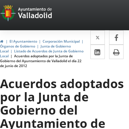
Portal
Jump to content
Web
del
Twitter
Enlace
Fa
Enl
Ayuntamiento
Home
El Ayuntamiento
Corporación Municipal
a
a
Órganos de Gobierno
Junta de Gobierno
de
Linkedin
Enlace
Pri
Local
Listado de Acuerdos de Junta de Gobierno
una
un
Local
Acuerdos adoptados por la Junta de
a
Valladolid
Gobierno del Ayuntamiento de Valladolid el día 22
aplicació
apl
de junio de 2012
una
externa.
ext
aplicaci
Acuerdos adoptados
externa.
por la Junta de
Gobierno del
Ayuntamiento de