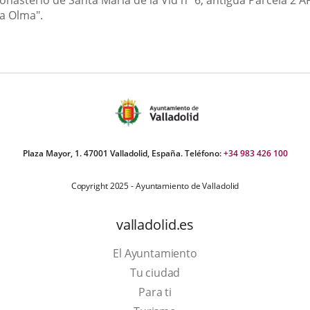
onasterio de Santa María de la Vid nº 6, antigua Parcela 2 A
La Olma".
Plaza Mayor, 1. 47001 Valladolid, España. Teléfono:
+34 983 426 100
Copyright 2025 - Ayuntamiento de Valladolid
valladolid.es
El Ayuntamiento
Tu ciudad
Para ti