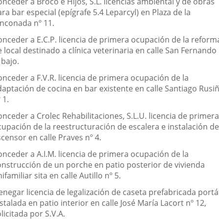
nceder a Broco e Hijos, S.L. licencias ambiental y de obras
ra bar especial (epígrafe 5.4 Leparcyl) en Plaza de la
inconada nº 11.
onceder a E.C.P. licencia de primera ocupación de la reform
 local destinado a clínica veterinaria en calle San Fernando
 bajo.
onceder a F.V.R. licencia de primera ocupación de la
daptación de cocina en bar existente en calle Santiago Rusiñ
 1.
nceder a Crolec Rehabilitaciones, S.L.U. licencia de primera
cupación de la reestructuración de escalera e instalación de
censor en calle Praves nº 4.
onceder a A.I.M. licencia de primera ocupación de la
onstrucción de un porche en patio posterior de vivienda
ifamiliar sita en calle Autillo nº 5.
negar licencia de legalización de caseta prefabricada portát
stalada en patio interior en calle José María Lacort nº 12,
licitada por S.V.A.