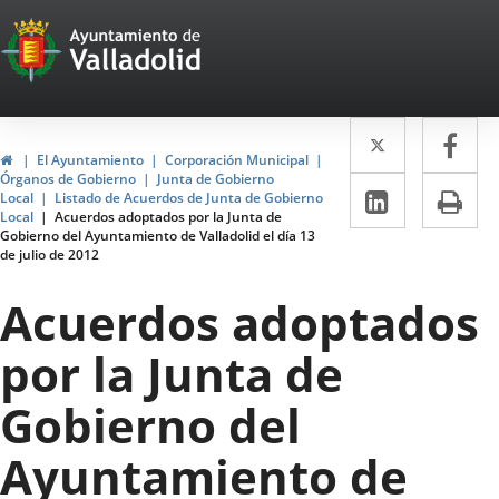
Portal
Jump to content
Web
del
Twitter
Enlace
Fa
Enl
Ayuntamiento
Home
El Ayuntamiento
Corporación Municipal
a
a
Órganos de Gobierno
Junta de Gobierno
de
Linkedin
Enlace
Pri
Local
Listado de Acuerdos de Junta de Gobierno
una
un
Local
Acuerdos adoptados por la Junta de
a
Valladolid
Gobierno del Ayuntamiento de Valladolid el día 13
aplicació
apl
de julio de 2012
una
externa.
ext
aplicaci
Acuerdos adoptados
externa.
por la Junta de
Gobierno del
Ayuntamiento de