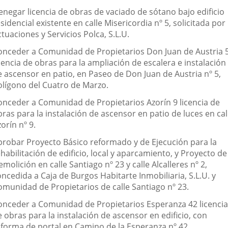
enegar licencia de obras de vaciado de sótano bajo edificio
sidencial existente en calle Misericordia nº 5, solicitada por
tuaciones y Servicios Polca, S.L.U.
onceder a Comunidad de Propietarios Don Juan de Austria 
cencia de obras para la ampliación de escalera e instalación
e ascensor en patio, en Paseo de Don Juan de Austria nº 5,
olígono del Cuatro de Marzo.
onceder a Comunidad de Propietarios Azorín 9 licencia de
ras para la instalación de ascensor en patio de luces en cal
orín nº 9.
probar Proyecto Básico reformado y de Ejecución para la
habilitación de edificio, local y aparcamiento, y Proyecto de
molición en calle Santiago nº 23 y calle Alcalleres nº 2,
ncedida a Caja de Burgos Habitarte Inmobiliaria, S.L.U. y
omunidad de Propietarios de calle Santiago nº 23.
onceder a Comunidad de Propietarios Esperanza 42 licencia
 obras para la instalación de ascensor en edificio, con
eforma de portal en Camino de la Esperanza nº 42.