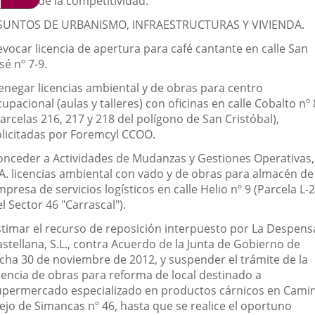
omento de la competitividad.
SUNTOS DE URBANISMO, INFRAESTRUCTURAS Y VIVIENDA.
evocar licencia de apertura para café cantante en calle San
sé nº 7-9.
enegar licencias ambiental y de obras para centro
upacional (aulas y talleres) con oficinas en calle Cobalto nº 
arcelas 216, 217 y 218 del polígono de San Cristóbal),
olicitadas por Foremcyl CCOO.
onceder a Actividades de Mudanzas y Gestiones Operativas,
.A. licencias ambiental con vado y de obras para almacén de
presa de servicios logísticos en calle Helio nº 9 (Parcela L-
l Sector 46 "Carrascal").
stimar el recurso de reposición interpuesto por La Despens
stellana, S.L., contra Acuerdo de la Junta de Gobierno de
echa 30 de noviembre de 2012, y suspender el trámite de la
icencia de obras para reforma de local destinado a
upermercado especializado en productos cárnicos en Cami
iejo de Simancas nº 46, hasta que se realice el oportuno