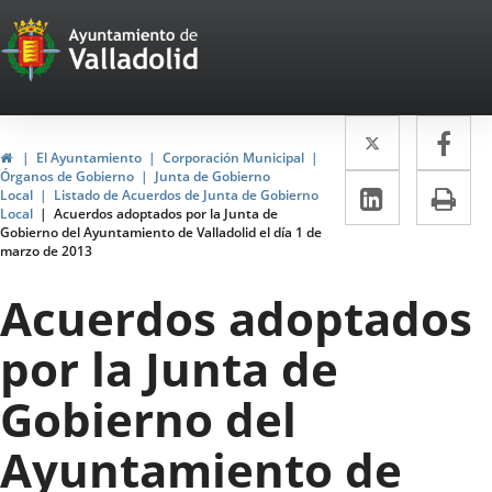
Portal
Jump to content
Web
del
Twitter
Enlace
Fa
Enl
Ayuntamiento
Home
El Ayuntamiento
Corporación Municipal
a
a
Órganos de Gobierno
Junta de Gobierno
de
Linkedin
Enlace
Pri
Local
Listado de Acuerdos de Junta de Gobierno
una
un
Local
Acuerdos adoptados por la Junta de
a
Valladolid
Gobierno del Ayuntamiento de Valladolid el día 1 de
aplicació
apl
marzo de 2013
una
externa.
ext
aplicaci
Acuerdos adoptados
externa.
por la Junta de
Gobierno del
Ayuntamiento de