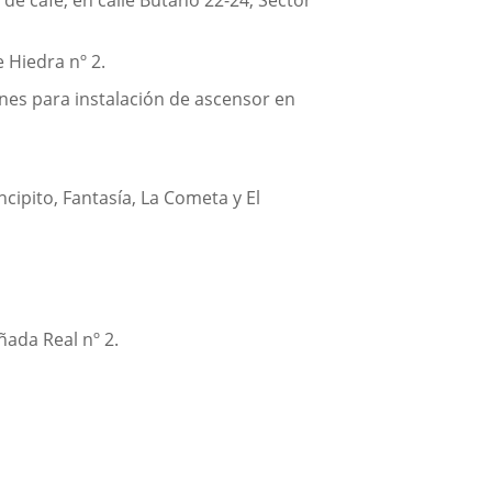
de café, en calle Butano 22-24, Sector
 Hiedra nº 2.
nes para instalación de ascensor en
cipito, Fantasía, La Cometa y El
ñada Real nº 2.