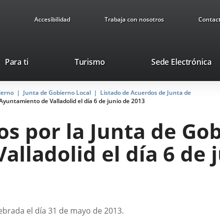
Accesibilidad
Trabaja con nosotros
Contac
This
Li
Para ti
Turismo
Sede Electrónica
link
to
will
ex
ierno
Junta de Gobierno Local
Listado de Acuerdos de Junta de
open
ap
yuntamiento de Valladolid el día 6 de junio de 2013
in
a
s por la Junta de Gob
pop-
up
lladolid el día 6 de 
window.
lebrada el día 31 de mayo de 2013.