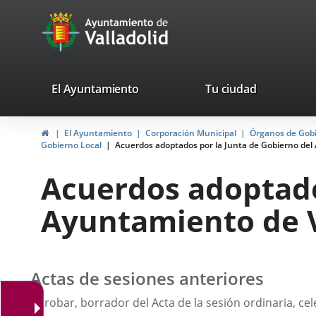
Portal
Jump to content
avaTop
Web
del
Ayuntamiento
valladolid.es
El Ayuntamiento
Tu ciudad
de
Home
El Ayuntamiento
Corporación Municipal
Órganos de Gob
Valladolid
Gobierno Local
Acuerdos adoptados por la Junta de Gobierno del A
Acuerdos adoptado
Ayuntamiento de Va
Actas de sesiones anteriores
Aprobar, borrador del Acta de la sesión ordinaria, ce