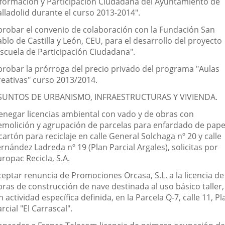
nformación y Participación Ciudadana del Ayuntamiento de
alladolid durante el curso 2013-2014".
probar el convenio de colaboración con la Fundación San
blo de Castilla y León, CEU, para el desarrollo del proyecto
Escuela de Participación Ciudadana".
probar la prórroga del precio privado del programa "Aulas
reativas" curso 2013/2014.
SUNTOS DE URBANISMO, INFRAESTRUCTURAS Y VIVIENDA.
enegar licencias ambiental con vado y de obras con
emolición y agrupación de parcelas para enfardado de pape
cartón para reciclaje en calle General Solchaga nº 20 y calle
rnández Ladreda nº 19 (Plan Parcial Argales), solicitas por
ropac Recicla, S.A.
ceptar renuncia de Promociones Orcasa, S.L. a la licencia de
bras de construcción de nave destinada al uso básico taller,
n actividad específica definida, en la Parcela Q-7, calle 11, Pl
rcial "El Carrascal".