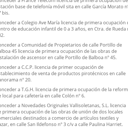
onceder a France Telecom licencia de primera ocupación de
tación base de telefonía móvil sita en calle García Morato n
 bis.
onceder a Colegio Ave María licencia de primera ocupación 
ntro de educación infantil de 0 a 3 años, en Ctra. de Rueda 
32.
onceder a Comunidad de Propietarios de calle Portillo de
alboa 45 licencia de primera ocupación de las obras de
stalación de ascensor en calle Portillo de Balboa nº 45.
onceder a C.C.P. licencia de primer ocupación de
stablecimiento de venta de productos pirotécnicos en calle
anorama nº 20.
onceder a T.G.H. licencia de primera ocupación de la refor
 local para cafetería en calle Colón nº 6.
nceder a Novedades Originales Vallisoletanas, S.L. licencia
e primera ocupación de las obras de unión de dos locales
omerciales destinados a comercio de artículos textiles y
zar, en calle San Ildefonso nº 3 c/v a calle Paulina Harriet.