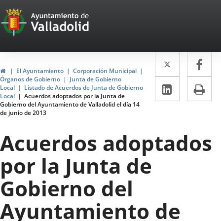
Portal
Jump to content
Web
del
Twitter
Enlace
Fa
Enl
Ayuntamiento
Home
El Ayuntamiento
Corporación Municipal
a
a
Órganos de Gobierno
Junta de Gobierno
de
Linkedin
Enlace
Pri
Local
Listado de Acuerdos de Junta de Gobierno
una
un
Local
Acuerdos adoptados por la Junta de
a
Valladolid
Gobierno del Ayuntamiento de Valladolid el día 14
aplicació
apl
de junio de 2013
una
externa.
ext
aplicaci
Acuerdos adoptados
externa.
por la Junta de
Gobierno del
Ayuntamiento de