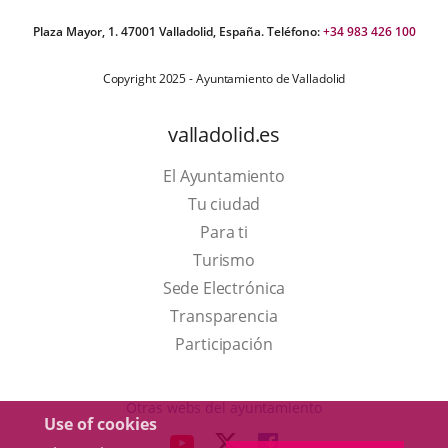
Plaza Mayor, 1. 47001 Valladolid, España. Teléfono:
+34 983 426 100
Copyright 2025 - Ayuntamiento de Valladolid
valladolid.es
El Ayuntamiento
Tu ciudad
Para ti
This
Turismo
link
Link
Sede Electrónica
will
to
Transparencia
open
external
Participación
in
application.
a
Otras webs del ayuntamiento
Use of cookies
pop-
aderSocial
LINK
LINK
LINK