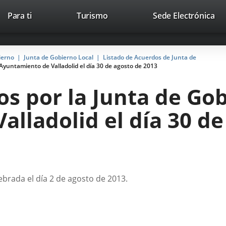
This
Li
Para ti
Turismo
Sede Electrónica
Accesibilidad
Trabaja con nosotros
Contac
link
to
will
ext
open
app
ierno
Junta de Gobierno Local
Listado de Acuerdos de Junta de
in
Ayuntamiento de Valladolid el día 30 de agosto de 2013
a
pop-
s por la Junta de Gob
up
window.
lladolid el día 30 de
ebrada el día 2 de agosto de 2013.