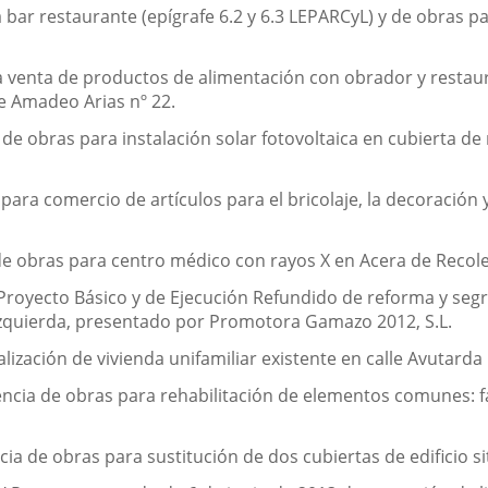
a bar restaurante (epígrafe 6.2 y 6.3 LEPARCyL) y de obras p
a venta de productos de alimentación con obrador y restaur
le Amadeo Arias nº 22.
y de obras para instalación solar fotovoltaica en cubierta d
para comercio de artículos para el bricolaje, la decoración y
 de obras para centro médico con rayos X en Acera de Recole
oyecto Básico y de Ejecución Refundido de reforma y segr
 izquierda, presentado por Promotora Gamazo 2012, S.L.
ización de vivienda unifamiliar existente en calle Avutarda n
ncia de obras para rehabilitación de elementos comunes: fa
ia de obras para sustitución de dos cubiertas de edificio sit