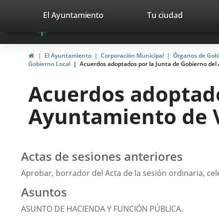
Portal
Jump to content
valladolid.es
El Ayuntamiento
Tu ciudad
avaTop
Web
del
Home
El Ayuntamiento
Corporación Municipal
Órganos de Gob
Ayuntamiento
Gobierno Local
Acuerdos adoptados por la Junta de Gobierno del 
de
Acuerdos adoptado
Valladolid
Ayuntamiento de Va
Actas de sesiones anteriores
Aprobar, borrador del Acta de la sesión ordinaria, cel
Asuntos
ASUNTO DE HACIENDA Y FUNCIÓN PÚBLICA.