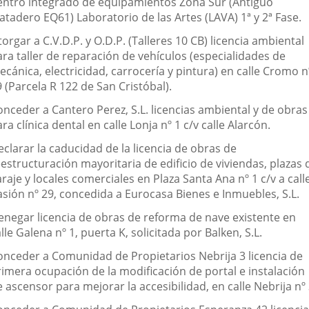
entro integrado de equipamientos Zona Sur (Antiguo
atadero EQ61) Laboratorio de las Artes (LAVA) 1ª y 2ª Fase.
orgar a C.V.D.P. y O.D.P. (Talleres 10 CB) licencia ambiental
ara taller de reparación de vehículos (especialidades de
cánica, electricidad, carrocería y pintura) en calle Cromo n
 (Parcela R 122 de San Cristóbal).
onceder a Cantero Perez, S.L. licencias ambiental y de obras
ra clínica dental en calle Lonja nº 1 c/v calle Alarcón.
clarar la caducidad de la licencia de obras de
estructuración mayoritaria de edificio de viviendas, plazas 
raje y locales comerciales en Plaza Santa Ana nº 1 c/v a call
asión nº 29, concedida a Eurocasa Bienes e Inmuebles, S.L.
enegar licencia de obras de reforma de nave existente en
lle Galena nº 1, puerta K, solicitada por Balken, S.L.
onceder a Comunidad de Propietarios Nebrija 3 licencia de
rimera ocupación de la modificación de portal e instalación
 ascensor para mejorar la accesibilidad, en calle Nebrija nº 