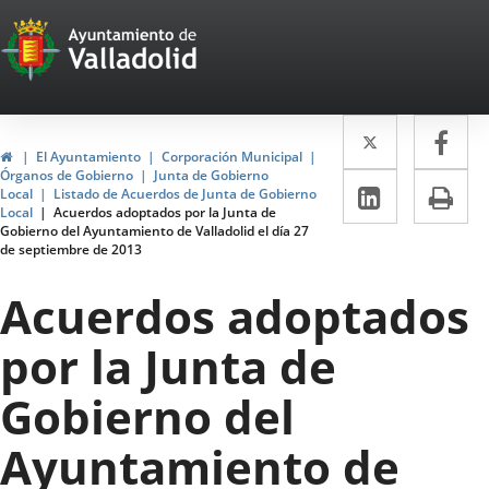
Portal
Jump to content
Web
del
Twitter
Enlace
Fa
Enl
Ayuntamiento
Home
El Ayuntamiento
Corporación Municipal
a
a
Órganos de Gobierno
Junta de Gobierno
de
Linkedin
Enlace
Pri
Local
Listado de Acuerdos de Junta de Gobierno
una
un
Local
Acuerdos adoptados por la Junta de
a
Valladolid
Gobierno del Ayuntamiento de Valladolid el día 27
aplicació
apl
de septiembre de 2013
una
externa.
ext
aplicaci
Acuerdos adoptados
externa.
por la Junta de
Gobierno del
Ayuntamiento de