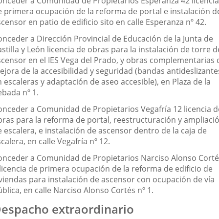
onceder a Comunidad de Propietarios Esperanza 42 licencia
e primera ocupación de la reforma de portal e instalación d
censor en patio de edificio sito en calle Esperanza nº 42.
onceder a Dirección Provincial de Educación de la Junta de
stilla y León licencia de obras para la instalación de torre d
scensor en el IES Vega del Prado, y obras complementarias 
ejora de la accesibilidad y seguridad (bandas antideslizante
 escaleras y adaptación de aseo accesible), en Plaza de la
ebada nº 1.
onceder a Comunidad de Propietarios Vegafría 12 licencia d
bras para la reforma de portal, reestructuración y ampliaci
 escalera, e instalación de ascensor dentro de la caja de
calera, en calle Vegafría nº 12.
onceder a Comunidad de Propietarios Narciso Alonso Corté
licencia de primera ocupación de la reforma de edificio de
iviendas para instalación de ascensor con ocupación de vía
blica, en calle Narciso Alonso Cortés nº 1.
espacho extraordinario