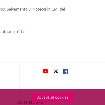
os, Salvamento y Protección Civil del
antuario nº 17.
avaHeaderSocial
LINK
LINK
LINK
TO
TO
TO
EXTERNAL
EXTERNAL
EXTERNAL
APPLICATION.
APPLICATION.
APPLICATION.
Accept all cookies
Menú
ACCESIBILIDAD