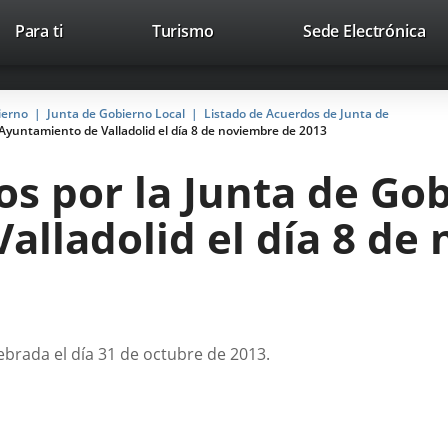
This
Li
Para ti
Turismo
Sede Electrónica
Accesibilidad
Trabaja con nosotros
Contac
link
to
will
ext
open
app
ierno
Junta de Gobierno Local
Listado de Acuerdos de Junta de
in
Ayuntamiento de Valladolid el día 8 de noviembre de 2013
a
pop-
s por la Junta de Gob
up
window.
alladolid el día 8 de
ebrada el día 31 de octubre de 2013.