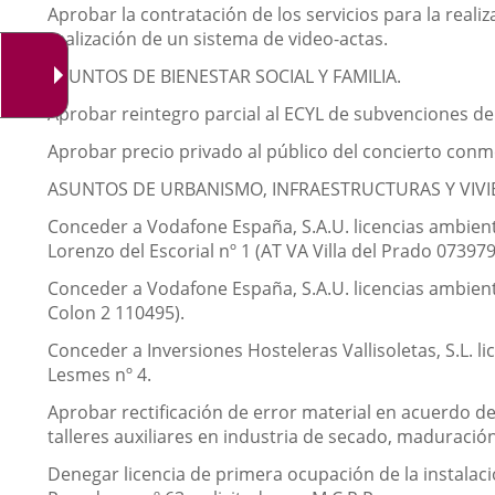
Aprobar la contratación de los servicios para la reali
realización de un sistema de video-actas.
ASUNTOS DE BIENESTAR SOCIAL Y FAMILIA.
Aprobar reintegro parcial al ECYL de subvenciones de v
Aprobar precio privado al público del concierto con
ASUNTOS DE URBANISMO, INFRAESTRUCTURAS Y VIVI
Conceder a Vodafone España, S.A.U. licencias ambient
Lorenzo del Escorial nº 1 (AT VA Villa del Prado 073979
Conceder a Vodafone España, S.A.U. licencias ambient
Colon 2 110495).
Conceder a Inversiones Hosteleras Vallisoletas, S.L. li
Lesmes nº 4.
Aprobar rectificación de error material en acuerdo de
talleres auxiliares en industria de secado, maduració
Denegar licencia de primera ocupación de la instalaci