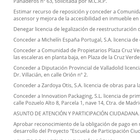
Panaderos nº 63, solicitada por M.C.R.P.
Estimar recurso de reposición y conceder a Comunidad
ascensor y mejora de la accesibilidad en inmueble en 
Denegar licencia de legalización de reestructuración de 
Conceder a Michelín España Portugal, S.A. licencia de 
Conceder a Comunidad de Propietarios Plaza Cruz Verd
las escaleras en planta baja, en Plaza de la Cruz Verde 
Conceder a Diputación Provincial de Valladolid licen
Dr. Villacián, en calle Orión nº 2.
Conceder a Zardoya Otis, S.A. licencia de obras para la
Conceder a Innovation Packaging, S.L. licencia de pr
calle Pozuelo Alto 8, Parcela 1, nave 14, Ctra. de Madr
ASUNTO DE ATENCIÓN Y PARTICIPACIÓN CIUDADANA.
Aprobar reconocimiento de la obligación de pago en r
desarrollo del Proyecto "Escuela de Participación Ciu