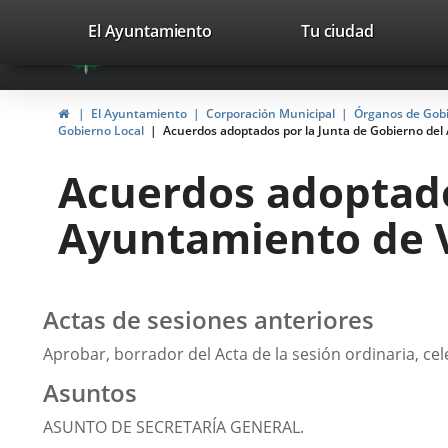
Portal
Jump to content
valladolid.es
El Ayuntamiento
Tu ciudad
avaTop
Web
del
Home
El Ayuntamiento
Corporación Municipal
Órganos de Gob
Ayuntamiento
Gobierno Local
Acuerdos adoptados por la Junta de Gobierno del 
de
Acuerdos adoptado
Valladolid
Ayuntamiento de V
Actas de sesiones anteriores
Aprobar, borrador del Acta de la sesión ordinaria, cel
Asuntos
ASUNTO DE SECRETARÍA GENERAL.