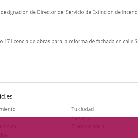
designación de Director del Servicio de Extinción de Incendi
17 licencia de obras para la reforma de fachada en calle S
id.es
amiento
Tu ciudad
This
Turismo
Link
link
trónica
Transparencia
to
will
ción