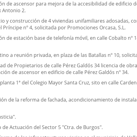
n de ascensor para mejora de la accesibilidad de edificio de 
x Antonio 2.
cio y construcción de 4 viviendas unifamiliares adosadas, c
l Príncipe nº 4, solicitada por Promociones Orcasa, S.L.
n de estación base de telefonía móvil, en calle Cobalto nº 1
no a reunión privada, en plaza de las Batallas nº 10, solicit
 de Propietarios de calle Pérez Galdós 34 licencia de obras 
ción de ascensor en edificio de calle Pérez Galdós nº 34.
planta 1ª del Colegio Mayor Santa Cruz, sito en calle Carde
ón de la reforma de fachada, acondicionamiento de instalac
sticia".
 de Actuación del Sector 5 "Ctra. de Burgos".