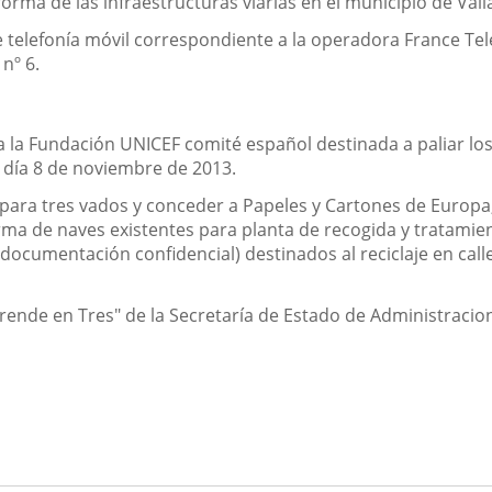
rma de las infraestructuras viarias en el municipio de Vall
e telefonía móvil correspondiente a la operadora France Te
nº 6.
la Fundación UNICEF comité español destinada a paliar los 
l día 8 de noviembre de 2013.
 para tres vados y conceder a Papeles y Cartones de Europa
ma de naves existentes para planta de recogida y tratamiento
 documentación confidencial) destinados al reciclaje en call
rende en Tres" de la Secretaría de Estado de Administracio