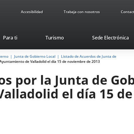
Accesibilidad
Trabaja con nosotros
Contac
This
Li
Para ti
Turismo
Sede Electrónica
link
to
will
ex
ierno
Junta de Gobierno Local
Listado de Acuerdos de Junta de
open
ap
Ayuntamiento de Valladolid el día 15 de noviembre de 2013
in
a
s por la Junta de Gob
pop-
up
alladolid el día 15 d
window.