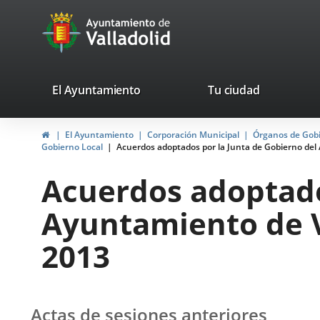
Portal
Jump to content
avaTop
Web
del
Ayuntamiento
valladolid.es
El Ayuntamiento
Tu ciudad
de
Home
El Ayuntamiento
Corporación Municipal
Órganos de Gob
Valladolid
Gobierno Local
Acuerdos adoptados por la Junta de Gobierno del 
Acuerdos adoptado
Ayuntamiento de V
2013
Actas de sesiones anteriores