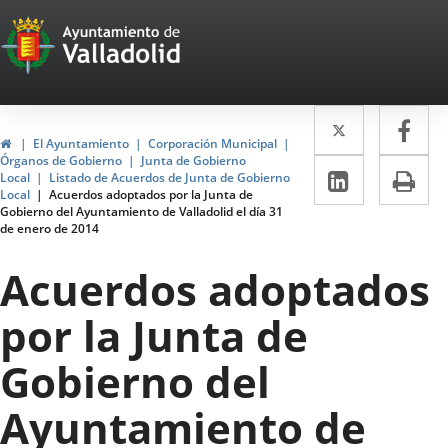
Portal
Jump to content
Web
del
Twitter
Enlace
Fa
Enl
Ayuntamiento
Home
El Ayuntamiento
Corporación Municipal
a
a
Órganos de Gobierno
Junta de Gobierno
de
Linkedin
Enlace
Pri
Local
Listado de Acuerdos de Junta de Gobierno
una
un
Local
Acuerdos adoptados por la Junta de
a
Valladolid
Gobierno del Ayuntamiento de Valladolid el día 31
aplicació
apl
de enero de 2014
una
externa.
ext
aplicaci
Acuerdos adoptados
externa.
por la Junta de
Gobierno del
Ayuntamiento de