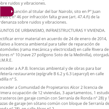
obre ruidos y vibraciones.
poner sanción al titular del bar Nairobi, sito en Pº Juan
rlos I, nº 46 por infracción falta grave (art. 47.4.ñ) de la
rdenanza sobre ruidos y vibraciones.
SUNTOS DE URBANISMO, INFRAESTRUCTURAS Y VIVIENDA.
ectificar error material en acuerdo de 24 de enero de 2014,
lativo a licencia ambiental para taller de reparación de
utomóviles (rama mecánica y electricidad) en calle Rivera de
tores nº 10 (nave 27 polígono Soto de la Medinilla), otorgad
J.M.R.E.
onceder a A.P.B. licencias ambiental y de obras para bar
fetería restaurante (epígrafe B 6.2 y 6.3 Leparcyl) en calle
dilla nº 5.
onceder a Comunidad de Propietarios Alcor 2 licencia de
rimera ocupación de 12 viviendas, 3 apartamentos, 1 estudi
 trasteros (en garaje común con Serranía de Ronda nº 28) y 
lazas de garaje (en sótano común con bloque de Serranía d
nda nº 28), en calle Alcor nº 2.