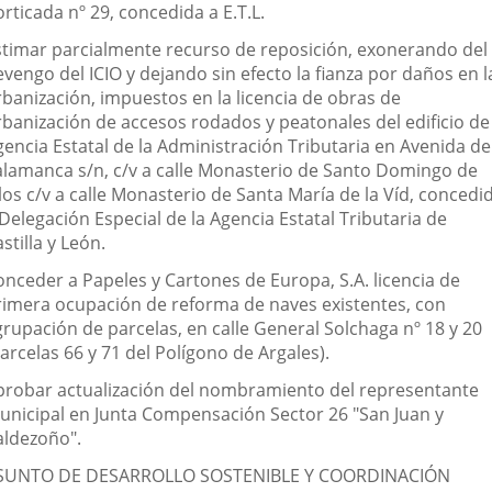
rticada nº 29, concedida a E.T.L.
stimar parcialmente recurso de reposición, exonerando del
vengo del ICIO y dejando sin efecto la fianza por daños en l
rbanización, impuestos en la licencia de obras de
rbanización de accesos rodados y peatonales del edificio de 
gencia Estatal de la Administración Tributaria en Avenida de
alamanca s/n, c/v a calle Monasterio de Santo Domingo de
los c/v a calle Monasterio de Santa María de la Víd, concedi
Delegación Especial de la Agencia Estatal Tributaria de
stilla y León.
onceder a Papeles y Cartones de Europa, S.A. licencia de
rimera ocupación de reforma de naves existentes, con
grupación de parcelas, en calle General Solchaga nº 18 y 20
arcelas 66 y 71 del Polígono de Argales).
probar actualización del nombramiento del representante
unicipal en Junta Compensación Sector 26 "San Juan y
aldezoño".
SUNTO DE DESARROLLO SOSTENIBLE Y COORDINACIÓN