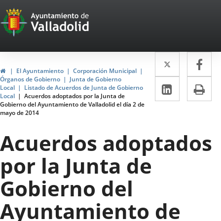
Portal
Jump to content
Web
del
Twitter
Enlace
Fa
Enl
Ayuntamiento
Home
El Ayuntamiento
Corporación Municipal
a
a
Órganos de Gobierno
Junta de Gobierno
de
Linkedin
Enlace
Pri
Local
Listado de Acuerdos de Junta de Gobierno
una
un
Local
Acuerdos adoptados por la Junta de
a
Valladolid
Gobierno del Ayuntamiento de Valladolid el día 2 de
aplicació
apl
mayo de 2014
una
externa.
ext
aplicaci
Acuerdos adoptados
externa.
por la Junta de
Gobierno del
Ayuntamiento de