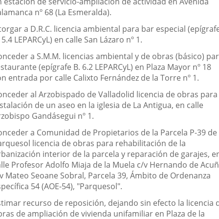
n estación de servicio-ampliación de actividad en Avenida
alamanca nº 68 (La Esmeralda).
orgar a D.R.C. licencia ambiental para bar especial (epígraf
 5.4 LEPARCyL) en calle San Lázaro nº 1.
onceder a S.M.M. licencias ambiental y de obras (básico) pa
estaurante (epígrafe B. 6.2 LEPARCyL) en Plaza Mayor nº 18
n entrada por calle Calixto Fernández de la Torre nº 1.
onceder al Arzobispado de Valladolid licencia de obras para 
stalación de un aseo en la iglesia de La Antigua, en calle
rzobispo Gandásegui nº 1.
onceder a Comunidad de Propietarios de la Parcela P-39 de
rquesol licencia de obras para rehabilitación de la
banización interior de la parcela y reparación de garajes, e
alle Profesor Adolfo Miaja de la Muela c/v Hernando de Acu
/v Mateo Seoane Sobral, Parcela 39, Ámbito de Ordenanza
pecífica 54 (AOE-54), "Parquesol".
timar recurso de reposición, dejando sin efecto la licencia 
ras de ampliación de vivienda unifamiliar en Plaza de la