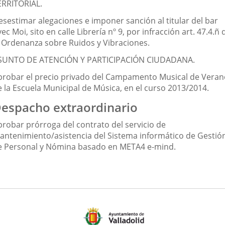
ERRITORIAL.
esestimar alegaciones e imponer sanción al titular del bar
ec Moi, sito en calle Librería nº 9, por infracción art. 47.4.ñ 
a Ordenanza sobre Ruidos y Vibraciones.
SUNTO DE ATENCIÓN Y PARTICIPACIÓN CIUDADANA.
probar el precio privado del Campamento Musical de Veran
e la Escuela Municipal de Música, en el curso 2013/2014.
espacho extraordinario
probar prórroga del contrato del servicio de
antenimiento/asistencia del Sistema informático de Gestió
e Personal y Nómina basado en META4 e-mind.