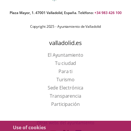
Plaza Mayor, 1. 47001 Valladolid, España. Teléfono:
+34 983 426 100
Copyright 2025 - Ayuntamiento de Valladolid
valladolid.es
El Ayuntamiento
Tu ciudad
Para ti
This
Turismo
link
Link
Sede Electrónica
will
to
Transparencia
open
external
Participación
in
application.
a
Otras webs del ayuntamiento
Use of cookies
pop-