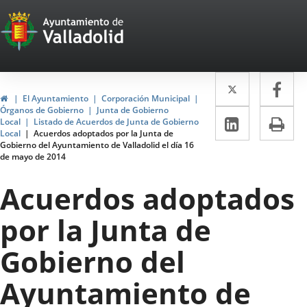
Portal
Jump to content
Web
del
Twitter
Enlace
Fa
Enl
Ayuntamiento
Home
El Ayuntamiento
Corporación Municipal
a
a
Órganos de Gobierno
Junta de Gobierno
de
Linkedin
Enlace
Pri
Local
Listado de Acuerdos de Junta de Gobierno
una
un
Local
Acuerdos adoptados por la Junta de
a
Valladolid
Gobierno del Ayuntamiento de Valladolid el día 16
aplicació
apl
de mayo de 2014
una
externa.
ext
aplicaci
Acuerdos adoptados
externa.
por la Junta de
Gobierno del
Ayuntamiento de