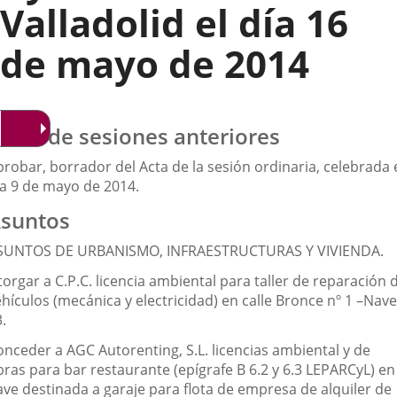
Valladolid el día 16
de mayo de 2014
ctas de sesiones anteriores
robar, borrador del Acta de la sesión ordinaria, celebrada 
ía 9 de mayo de 2014.
suntos
SUNTOS DE URBANISMO, INFRAESTRUCTURAS Y VIVIENDA.
orgar a C.P.C. licencia ambiental para taller de reparación 
hículos (mecánica y electricidad) en calle Bronce nº 1 –Nave
.
onceder a AGC Autorenting, S.L. licencias ambiental y de
bras para bar restaurante (epígrafe B 6.2 y 6.3 LEPARCyL) en
ave destinada a garaje para flota de empresa de alquiler de