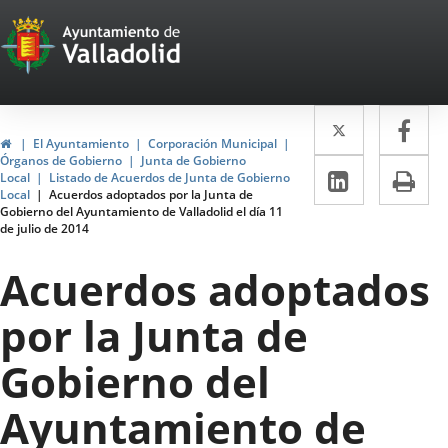
Portal
Jump to content
Web
del
Twitter
Enlace
Fa
Enl
Ayuntamiento
Home
El Ayuntamiento
Corporación Municipal
a
a
Órganos de Gobierno
Junta de Gobierno
de
Linkedin
Enlace
Pri
Local
Listado de Acuerdos de Junta de Gobierno
una
un
Local
Acuerdos adoptados por la Junta de
a
Valladolid
Gobierno del Ayuntamiento de Valladolid el día 11
aplicació
apl
de julio de 2014
una
externa.
ext
aplicaci
Acuerdos adoptados
externa.
por la Junta de
Gobierno del
Ayuntamiento de