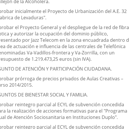
llejón de la Alcoholera.
probar inicialmente el Proyecto de Urbanización del A.E. 32
Fabrica de Levaduras".
robar el Proyecto General y el despliegue de la red de fibra
tica y autorizar la ocupación del dominio público,
resentado por Jazz Telecom en la zona encuadrada dentro d
ea de actuación e influencia de las centrales de Telefónica
enominadas Va-Vadillos-frontera y Va-Zorrilla, con un
resupuesto de 1.219.473,25 euros (sin IVA).
SUNTO DE ATENCIÓN Y PARTICIPACIÓN CIUDADANA.
probar prórroga de precios privados de Aulas Creativas –
urso 2014/2015.
SUNTOS DE BIENESTAR SOCIAL Y FAMILIA.
probar reintegro parcial al ECYL de subvención concedida
ara la realización de acciones formativas para el "Programa
ual de Atención Sociosanitaria en Instituciones Duplo".
probar reintegro parcial al ECYL de subvención concedida