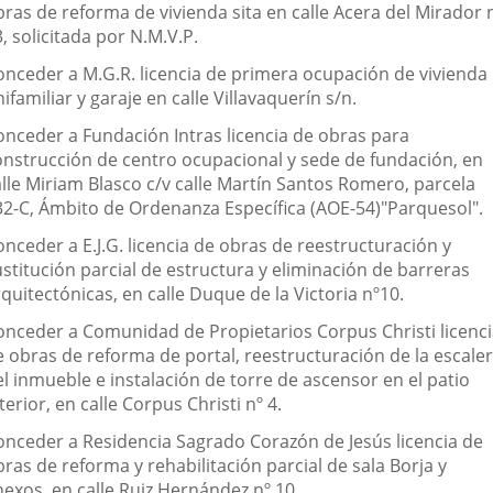
bras de reforma de vivienda sita en calle Acera del Mirador 
, solicitada por N.M.V.P.
onceder a M.G.R. licencia de primera ocupación de vivienda
ifamiliar y garaje en calle Villavaquerín s/n.
onceder a Fundación Intras licencia de obras para
onstrucción de centro ocupacional y sede de fundación, en
alle Miriam Blasco c/v calle Martín Santos Romero, parcela
32-C, Ámbito de Ordenanza Específica (AOE-54)"Parquesol".
nceder a E.J.G. licencia de obras de reestructuración y
stitución parcial de estructura y eliminación de barreras
quitectónicas, en calle Duque de la Victoria nº10.
onceder a Comunidad de Propietarios Corpus Christi licenc
e obras de reforma de portal, reestructuración de la escale
l inmueble e instalación de torre de ascensor en el patio
terior, en calle Corpus Christi nº 4.
onceder a Residencia Sagrado Corazón de Jesús licencia de
ras de reforma y rehabilitación parcial de sala Borja y
nexos, en calle Ruiz Hernández nº 10.