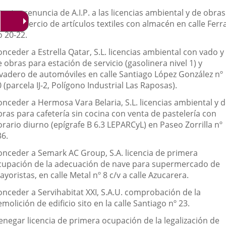
eptar renuncia de A.I.P. a las licencias ambiental y de obras
ra comercio de artículos textiles con almacén en calle Ferra
o 20-22.
nceder a Estrella Qatar, S.L. licencias ambiental con vado y
 obras para estación de servicio (gasolinera nivel 1) y
avadero de automóviles en calle Santiago López González nº
 (parcela IJ-2, Polígono Industrial Las Raposas).
onceder a Hermosa Vara Belaria, S.L. licencias ambiental y 
bras para cafetería sin cocina con venta de pastelería con
rario diurno (epígrafe B 6.3 LEPARCyL) en Paseo Zorrilla nº
36.
onceder a Semark AC Group, S.A. licencia de primera
cupación de la adecuación de nave para supermercado de
yoristas, en calle Metal nº 8 c/v a calle Azucarera.
onceder a Servihabitat XXI, S.A.U. comprobación de la
molición de edificio sito en la calle Santiago nº 23.
enegar licencia de primera ocupación de la legalización de