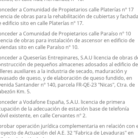
onceder a Comunidad de Propietarios calle Platerías nº 17
cencia de obras para la rehabilitación de cubiertas y fachad
 edificio sito en calle Platerías nº 17.
onceder a Comunidad de Propietarios calle Paraíso nº 10
cencia de obras para instalación de ascensor en edificio de
viendas sito en calle Paraíso nº 10.
onceder a Queserías Entrepinares, S.A.U licencia de obras d
onstrucción de pequeños almacenes adosados al edificio de
lleres auxiliares a la industria de secado, maduración y
nvasado de queso, y de elaboración de queso fundido, en
venida Santander nº 140, parcela FR-QE-23 "Nicas", Ctra. de
abezón Km. 5.
onceder a Vodafone España, S.A.U. licencia de primera
cupación de la adecuación de estación base de telefonía
vil existente, en calle Cervantes nº 2.
probar operación jurídica complementaria en relación con e
royecto de Actuación del A.E. 32 "Fabrica de Levaduras" en