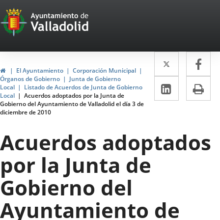
Portal
Jump to content
Web
del
Twitter
Enlace
Fa
Enl
Ayuntamiento
Home
El Ayuntamiento
Corporación Municipal
a
a
Órganos de Gobierno
Junta de Gobierno
de
Linkedin
Enlace
Pri
Local
Listado de Acuerdos de Junta de Gobierno
una
un
Local
Acuerdos adoptados por la Junta de
a
Valladolid
Gobierno del Ayuntamiento de Valladolid el día 3 de
aplicació
apl
diciembre de 2010
una
externa.
ext
aplicaci
Acuerdos adoptados
externa.
por la Junta de
Gobierno del
Ayuntamiento de