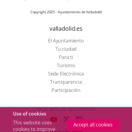
Copyright 2025 - Ayuntamiento de Valladolid
valladolid.es
El Ayuntamiento
Tu ciudad
Para ti
This
Turismo
link
Link
Sede Electrónica
will
to
Transparencia
open
external
Participación
in
application.
a
Otras webs del ayuntamiento
Use of cookies
pop-
aderSocial
LINK
LINK
LINK
This website uses
up
Accept all cookies
TO
TO
TO
cookies to improve
window.
ACCESIBILIDAD